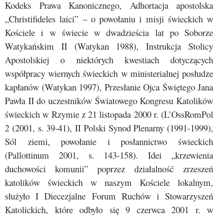
Kodeks Prawa Kanonicznego, Adhortacja apostolska
„Christifideles laici” – o powołaniu i misji świeckich w
Kościele i w świecie w dwadzieścia lat po Soborze
Watykańskim II (Watykan 1988), Instrukcja Stolicy
Apostolskiej o niektórych kwestiach dotyczących
współpracy wiernych świeckich w ministerialnej posłudze
kapłanów (Watykan 1997), Przesłanie Ojca Świętego Jana
Pawła II do uczestników Światowego Kongresu Katolików
świeckich w Rzymie z 21 listopada 2000 r. (L’OssRomPol
2 (2001, s. 39-41), II Polski Synod Plenarny (1991-1999),
Sól ziemi, powołanie i posłannictwo świeckich
(Pallottinum 2001, s. 143-158). Idei „krzewienia
duchowości komunii” poprzez działalność zrzeszeń
katolików świeckich w naszym Kościele lokalnym,
służyło I Diecezjalne Forum Ruchów i Stowarzyszeń
Katolickich, które odbyło się 9 czerwca 2001 r. w