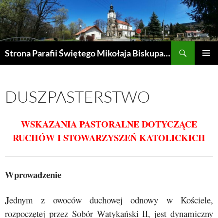
Przejdź
do
treści
Szukaj
Strona Parafii Świętego Mikołaja Biskupa w Żegocinie
MENU
GŁÓWN
DUSZPASTERSTWO
WSKAZANIA PASTORALNE
DOTYCZĄCE
RUCHÓW I STOWARZYSZEŃ KATOLICKICH
Wprowadzenie
J
ednym z owoców duchowej odnowy w Kościele,
rozpoczętej przez Sobór Watykański II, jest dynamiczny