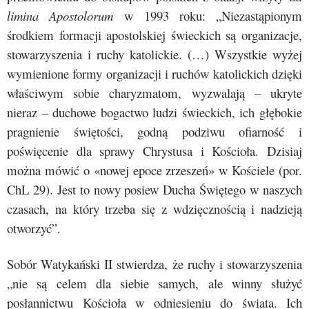
limina Apostolorum
w 1993 roku: „Niezastąpionym
środkiem formacji apostolskiej świeckich są organizacje,
stowarzyszenia i ruchy katolickie. (…) Wszystkie wyżej
wymienione formy organizacji i ruchów katolickich dzięki
właściwym sobie charyzmatom, wyzwalają – ukryte
nieraz – duchowe bogactwo ludzi świeckich, ich głębokie
pragnienie świętości, godną podziwu ofiarność i
poświęcenie dla sprawy Chrystusa i Kościoła. Dzisiaj
można mówić o «nowej epoce zrzeszeń» w Kościele (por.
ChL 29). Jest to nowy posiew Ducha Świętego w naszych
czasach, na który trzeba się z wdzięcznością i nadzieją
otworzyć”.
Sobór Watykański II stwierdza, że ruchy i stowarzyszenia
„nie są celem dla siebie samych, ale winny służyć
posłannictwu Kościoła w odniesieniu do świata. Ich