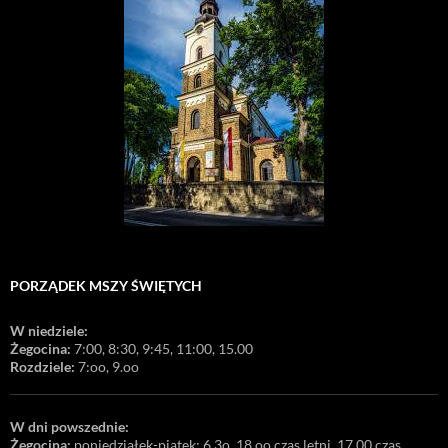
PORZĄDEK MSZY ŚWIĘTYCH
W niedziele:
Żegocina:
7:00, 8:30, 9:45, 11:00, 15.00
Rozdziele:
7:oo, 9.oo
W dni powszednie:
Żegocina:
poniedziałek-piątek: 6.3o, 18.oo czas letni, 17.00 czas