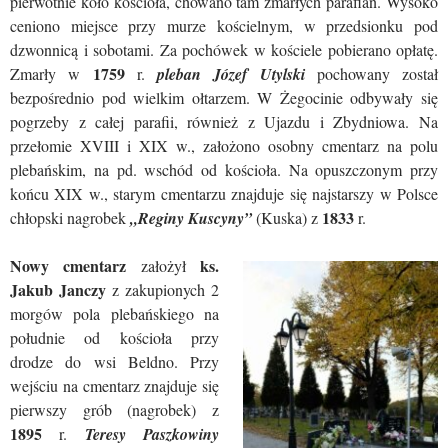
pierwotnie koło kościoła, chowano tam zmarłych parafian. Wysoko
ceniono miejsce przy murze kościelnym, w przedsionku pod
dzwonnicą i sobotami. Za pochówek w kościele pobierano opłatę.
1759
Zmarły w
r.
pleban Józef Utylski
pochowany został
bezpośrednio pod wielkim ołtarzem. W Żegocinie odbywały się
pogrzeby z całej parafii, również z Ujazdu i Zbydniowa. Na
przełomie XVIII i XIX w., założono osobny cmentarz na polu
plebańskim, na pd. wschód od kościoła. Na opuszczonym przy
końcu XIX w., starym cmentarzu znajduje się najstarszy w Polsce
1833
chłopski nagrobek
„Reginy Kuscyny”
(Kuska) z
r.
Nowy cmentarz
ks.
założył
Jakub Janczy
z zakupionych 2
morgów pola plebańskiego na
południe od kościoła przy
drodze do wsi Beldno. Przy
wejściu na cmentarz znajduje się
pierwszy grób (nagrobek) z
1895
r.
Teresy Paszkowiny