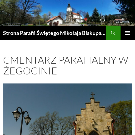
Przejdź
do
treści
Szukaj
Strona Parafii Świętego Mikołaja Biskupa w Żegocinie
MENU
GŁÓWN
CMENTARZ PARAFIALNY W
ŻEGOCINIE