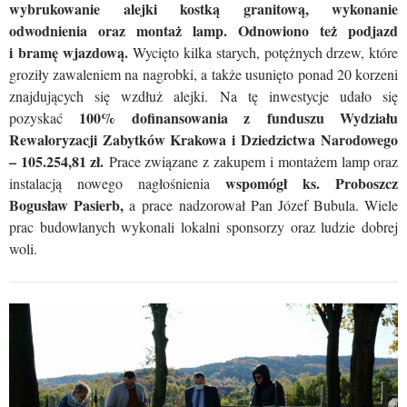
wybrukowanie alejki kostką granitową, wykonanie
odwodnienia oraz montaż lamp. Odnowiono też podjazd
i bramę wjazdową.
Wycięto kilka starych, potężnych drzew, które
groziły zawaleniem na nagrobki, a także usunięto ponad 20 korzeni
znajdujących się wzdłuż alejki.
Na tę inwestycje udało się
100% dofinansowania z funduszu Wydziału
pozyskać
Rewaloryzacji Zabytków Krakowa i Dziedzictwa Narodowego
– 105.254,81 zł.
Prace związane z zakupem i montażem lamp oraz
wspomógł ks. Proboszcz
instalacją nowego nagłośnienia
Bogusław Pasierb,
a prace nadzorował Pan Józef Bubula. Wiele
prac budowlanych wykonali lokalni sponsorzy oraz ludzie dobrej
woli.