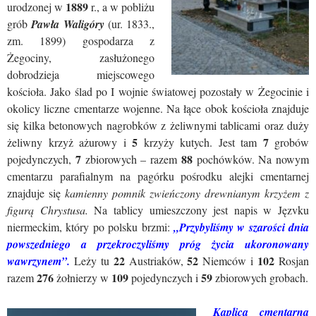
1889
urodzonej w
r., a w pobliżu
grób
Pawła Waligóry
(ur. 1833.,
zm. 1899) gospodarza z
Żegociny, zasłużonego
dobrodzieja miejscowego
kościoła. Jako ślad po I wojnie światowej pozostały w Żegocinie i
okolicy liczne cmentarze wojenne. Na łące obok kościoła znajduje
się kilka betonowych nagrobków z żeliwnymi tablicami oraz duży
5
7
żeliwny krzyż ażurowy i
krzyży kutych. Jest tam
grobów
7
88
pojedynczych,
zbiorowych – razem
pochówków.
Na nowym
cmentarzu parafialnym na pagórku pośrodku alejki cmentarnej
znajduje się
kamienny pomnik zwieńczony drewnianym krzyżem z
figurą Chrystusa.
Na tablicy umieszczony jest napis w Jęzvku
niermeckim, który po polsku brzmi:
„Przybyliśmy w szarości
dnia
powszedniego a przekroczyliśmy próg życia ukoronowany
22
52
102
wawrzynem”.
Leży tu
Austriaków,
Niemców i
Rosjan
276
109
59
razem
żołnierzy w
pojedynczych i
zbiorowych grobach.
Kaplica cmentarna