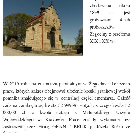
zbudowana około
1895
r. jest
4
grobowcem
-ech
proboszczów
Żegociny z przełomu
XIX i XX w.
W
2019 roku na cmentarzu parafialnym w Żegocinie ukończono
prace, których zakres obejmował ułożenie kostki granitowej wokół
pomnika znajdującego się w centralnej części cmentarza.
Całość
zadania zamknęła się kwotą 52 999,96 złotych, z czego kwota 52
000,00 zł to kwota dotacji z Małopolskiego Urzędu
Wojewódzkiego w Krakowie. Prace zostały wykonane bez
zastrzeżeń przez Firmę GRANIT BRUK p. Józefa Rośka ze