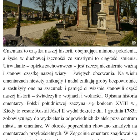
C
mentarz to cząstka naszej historii, obejmująca minione pokolenia,
a życie w duchowej łączności ze zmarłymi to ciągłość istnienia.
Utrwalanie – opieka zachowawcza – jest rzeczą niezmiernie ważną
i stanowi cząstkę naszej wiary – świętych obcowania. Na wielu
cmentarzach niestety zniknęły i nadal znikają groby bezpowrotnie,
a zasłużyły one na szacunek i pamięć ci właśnie stanowili część
naszej historii – świadczyli o wojnach i wolności. Opisana historia
cmentarzy Polski południowej zaczyna się końcem XVIII w.,
1783
Kiedy to cesarz Austrii Józef II wydał dekret z dn. 1 grudnia
r.
zobowiązujący do wydzielenia odpowiednich działek poza centrum
miasta na cmentarz. W okresie poprzednim chowano zmarłych na
cmentarzach przykościelnych. W Żegocinie cmentarz znajdował się