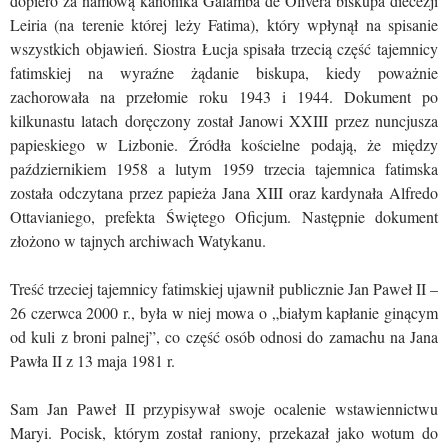
dopiero za namową kanonika Galamba de Olivera biskupa diecezji
Leiria (na terenie której leży Fatima), który wpłynął na spisanie
wszystkich objawień. Siostra Łucja spisała trzecią część tajemnicy
fatimskiej na wyraźne żądanie biskupa, kiedy poważnie
zachorowała na przełomie roku 1943 i 1944. Dokument po
kilkunastu latach doręczony został Janowi XXIII przez nuncjusza
papieskiego w Lizbonie. Źródła kościelne podają, że między
październikiem 1958 a lutym 1959 trzecia tajemnica fatimska
została odczytana przez papieża Jana XIII oraz kardynała Alfredo
Ottavianiego, prefekta Świętego Oficjum. Następnie dokument
złożono w tajnych archiwach Watykanu.
Treść trzeciej tajemnicy fatimskiej ujawnił publicznie Jan Paweł II –
26 czerwca 2000 r., była w niej mowa o „białym kapłanie ginącym
od kuli z broni palnej”, co część osób odnosi do zamachu na Jana
Pawła II z 13 maja 1981 r.
Sam Jan Paweł II przypisywał swoje ocalenie wstawiennictwu
Maryi. Pocisk, którym został raniony, przekazał jako wotum do