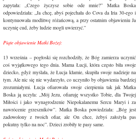
zapytała: „Czego życzysz sobie ode mnie?” Matka Boska
odpowiedziała: „Ja chcę, abyś pojechała do Cova da Iria 30-ego i
kontynuowała modlitwę różańcową, a przy ostatnim objawieniu Ja
uczynię cud, żeby ludzie mogli uwierzyć.”
Piąte objawienie Matki Bożej:
13 września – pogłoski się rozchodziły, że Bóg zamierza uczynić
coś wyjątkowego tego dnia. Mama Łucji, która często biła swoje
dziecko, gdyż myślała, że Łucja kłamie, skupiła swoje nadzieje na
tym. Ale nic się nie wydarzyło, co uczyniło by objawienia bardziej
zrozumiałymi. Łucja ofiarowała swoje cierpienia tak jak Matka
Boska ją uczyła: „Mój Jezu, ofiaruję wszystko Tobie, dla Twojej
Miłości i jako wynagrodzenie Niepokalanemu Sercu Maryi i za
nawrócenie grzeszników”. Matka Boska powiedziała: „Bóg jest
zadowolony z twoich ofiar, ale On chce, żebyś założyła pas
pokutny tylko na noc”. Dzieci zrobiły te pasy same.