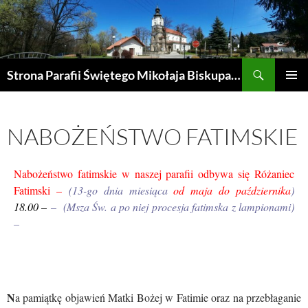
Przejdź
do
treści
Szukaj
Strona Parafii Świętego Mikołaja Biskupa w Żegocinie
MENU
GŁÓWN
NABOŻEŃSTWO FATIMSKIE
Nabożeństwo fatimskie w naszej parafii odbywa się
Różaniec
Fatimski
–
(13-go dnia miesiąca
od maja do października
)
18.00 –
– (Msza Św. a po niej procesja fatimska z lampionami)
–
N
a pamiątkę objawień Matki Bożej w Fatimie oraz na przebłaganie