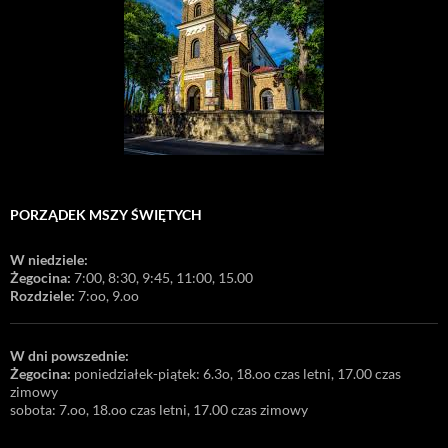
PORZĄDEK MSZY ŚWIĘTYCH
W niedziele:
Żegocina:
7:00, 8:30, 9:45, 11:00, 15.00
Rozdziele:
7:oo, 9.oo
W dni powszednie:
Żegocina:
poniedziałek-piątek: 6.3o, 18.oo czas letni, 17.00 czas
zimowy
sobota: 7.oo, 18.oo czas letni, 17.00 czas zimowy