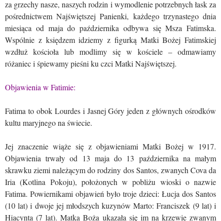
za grzechy nasze, naszych rodzin i wymodlenie potrzebnych łask za
pośrednictwem Najświętszej Panienki, każdego trzynastego dnia
miesiąca od maja do października odbywa się Msza Fatimska.
Wspólnie z księdzem idziemy z figurką Matki Bożej Fatimskiej
wzdłuż kościoła lub modlimy się w kościele – odmawiamy
różaniec i śpiewamy pieśni ku czci Matki Najświętszej.
Objawienia w Fatimie:
Fatima to obok Lourdes i Jasnej Góry jeden z głównych ośrodków
kultu maryjnego na świecie.
Jej znaczenie wiąże się z objawieniami Matki Bożej w 1917.
Objawienia trwały od 13 maja do 13 października na małym
skrawku ziemi należącym do rodziny dos Santos, zwanych Cova da
Iria (Kotlina Pokoju), położonych w pobliżu wioski o nazwie
Fatima. Powiernikami objawień było troje dzieci: Łucja dos Santos
(10 lat) i dwoje jej młodszych kuzynów Marto: Franciszek (9 lat) i
Hiacynta (7 lat). Matka Boża ukazała się im na krzewie zwanym