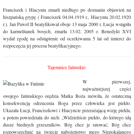
Franciszek i Hiacynta zmarli niedługo po doznaniu objawień na
hiszpańską grypę ( Franciszek 04.04.1919 r., Hiacynta 20.02.1920
r.). Jan Paweł II beatyfikował oboje 13 maja 2000 r. Łucja wstąpiła
do karmelitanek bosych, zmarła 13.02. 2005 r. Benedykt XVI
wydał zgodę na odstąpienie od oczekiwania 5 lat od śmierci do
rozpoczęcia jej procesu beatyfikacyjnego.
Tajemnice
fatimskie:
W pierwszej,
najważniejszej części
swojego fatimskiego orędzia Matka Boża mówiła, że ostateczną
konsekwencją odrzucenia Boga przez człowieka jest piekło.
Ukazała Łucji, Franciszkowi i Hiacyncie przerażającą wizję piekła,
a potem powiedziała do nich: „Widzieliście piekło, do którego idą
dusze biednych grzeszników. Bóg chce je ratować, Bóg chce
rozpowszechnić na świecie nabożeństwo mego Niepokalanego