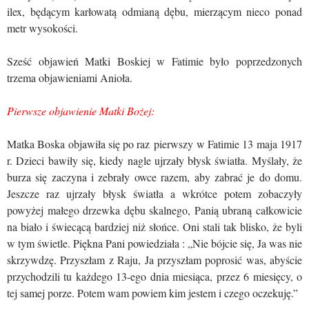
ilex, będącym karłowatą odmianą dębu, mierzącym nieco ponad
metr wysokości.
Sześć objawień Matki Boskiej w Fatimie było poprzedzonych
trzema objawieniami Anioła.
Pierwsze objawienie Matki Bożej:
Matka Boska objawiła się po raz pierwszy w Fatimie 13 maja 1917
r. Dzieci bawiły się, kiedy nagle ujrzały błysk światła. Myślały, że
burza się zaczyna i zebrały owce razem, aby zabrać je do domu.
Jeszcze raz ujrzały błysk światła a wkrótce potem zobaczyły
powyżej małego drzewka dębu skalnego, Panią ubraną całkowicie
na biało i świecącą bardziej niż słońce. Oni stali tak blisko, że byli
w tym świetle. Piękna Pani powiedziała : „Nie bójcie się, Ja was nie
skrzywdzę. Przyszłam z Raju, Ja przyszłam poprosić was, abyście
przychodzili tu każdego 13-ego dnia miesiąca, przez 6 miesięcy, o
tej samej porze. Potem wam powiem kim jestem i czego oczekuję.”