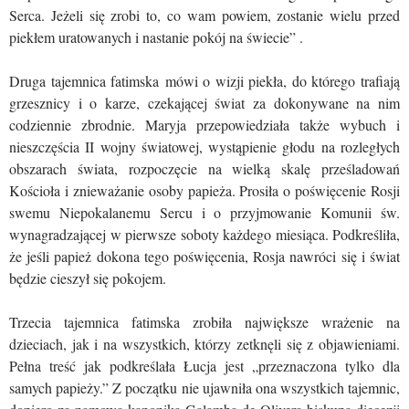
Serca. Jeżeli się zrobi to, co wam powiem, zostanie wielu przed
piekłem uratowanych i nastanie pokój na świecie” .
Druga tajemnica fatimska mówi o wizji piekła, do którego trafiają
grzesznicy i o karze, czekającej świat za dokonywane na nim
codziennie zbrodnie. Maryja przepowiedziała także wybuch i
nieszczęścia II wojny światowej, wystąpienie głodu na rozległych
obszarach świata, rozpoczęcie na wielką skalę prześladowań
Kościoła i znieważanie osoby papieża. Prosiła o poświęcenie Rosji
swemu Niepokalanemu Sercu i o przyjmowanie Komunii św.
wynagradzającej w pierwsze soboty każdego miesiąca. Podkreśliła,
że jeśli papież dokona tego poświęcenia, Rosja nawróci się i świat
będzie cieszył się pokojem.
Trzecia tajemnica fatimska zrobiła największe wrażenie na
dzieciach, jak i na wszystkich, którzy zetknęli się z objawieniami.
Pełna treść jak podkreślała Łucja jest „przeznaczona tylko dla
samych papieży.” Z początku nie ujawniła ona wszystkich tajemnic,