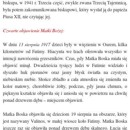
biskupa, w 1941 r. Trzecia część, zwykle zwana Trzecią Tajemnicą,
była potem zakomunikowana biskupowi, który wysłał ją do papieża
Piusa XII, nie czytając jej.
Czwarte objawienie Matki Bożej:
W dniu
13 sierpnia 1917
dzieci były w więzieniu w Ourem, kilka
kilometrów od Fatimy. Hiacynta we łzach oferowała wszystko w
intencji nawrócenia grzeszników. Czas, gdy Matka Boska miała się
objawić minął. Dwadzieścia tysięcy ludzi w Fatimie widziało i
słyszało huk piorunów oraz jasny błysk światła na czystym,
niebieskim niebie. Słońce zbladło a cała atmosfera się zmieniła na
kolor matowy, chorobliwie żółty, podczas, gdy jasna chmura, o
pięknym kształcie objawiła się i uniosła się w powietrzu na chwilę
ponad drzewem dębu – miejscem objawień.
Matka Boska objawiła się dzieciom 19 sierpnia na obszarze, który
jest nazywany Valinos, w małej wiosce koło Fatimy. Matka Boska
jeszcze raz się objawiła ponad drzewem dębu skalnego. Łucja się