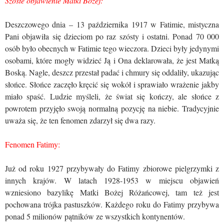
Szóste objawienie Matki Bożej:
Deszczowego dnia – 13 października 1917 w Fatimie, mistyczna
Pani objawiła się dzieciom po raz szósty i ostatni. Ponad 70 000
osób było obecnych w Fatimie tego wieczora. Dzieci były jedynymi
osobami, które mogły widzieć Ją i Ona deklarowała, że jest Matką
Boską. Nagle, deszcz przestał padać i chmury się oddaliły, ukazując
słońce. Słońce zaczęło kręcić się wokół i sprawiało wrażenie jakby
miało spaść. Ludzie myśleli, że świat się kończy, ale słońce z
powrotem przyjęło swoją normalną pozycję na niebie. Tradycyjnie
uważa się, że ten fenomen zdarzył się dwa razy.
Fenomen Fatimy:
Już od roku 1927 przybywały do Fatimy zbiorowe pielgrzymki z
innych krajów. W latach 1928-1953 w miejscu objawień
wzniesiono bazylikę Matki Bożej Różańcowej, tam też jest
pochowana trójka pastuszków. Każdego roku do Fatimy przybywa
ponad 5 milionów pątników ze wszystkich kontynentów.