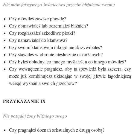
Nie mów fałszywego świadectwa przeciw bliźniemu swemu
Czy mówiłeś zawsze prawdę?
Czy obmawiałeś lub oczerniałeś bliźnich?
Czy rozgłaszałeś szkodliwe plotki?
Czy namawiałeś do kłamstwa?
Czy swoim kłamstwem nikogo nie skrzywdziłeś?
Czy stawałeś w obronie niesłusznie oskarżanych?
Czy byłeś obłudny, co innego myślałeś, a co innego mówiłeś?
Czy wewnętrznie pragniesz, aby ta spowiedź była szczera, czy
może już kombinujesz układając w swojej głowie łagodniejszą
wersję wyznania swoich grzechów?
PRZYKAZANIE IX
Nie pożądaj żony bliźniego swego
Czy pragnąłeś doznań seksualnych z drugą osobą?