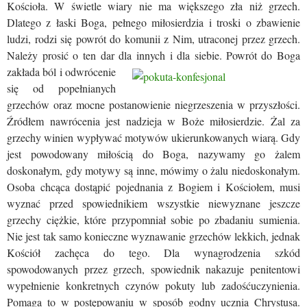
Kościoła. W świetle wiary nie ma większego zła niż grzech.
Dlatego z łaski Boga, pełnego miłosierdzia i troski o zbawienie
ludzi, rodzi się powrót do komunii z Nim, utraconej przez grzech.
Należy prosić o ten dar dla innych i dla siebie.
Powrót do Boga
zakłada ból i odwrócenie
się od popełnianych
grzechów oraz mocne postanowienie niegrzeszenia w przyszłości.
Źródłem nawrócenia jest nadzieja w Boże miłosierdzie. Żal za
grzechy winien wypływać motywów ukierunkowanych wiarą. Gdy
jest powodowany miłością do Boga, nazywamy go żalem
doskonałym, gdy motywy są inne, mówimy o żalu niedoskonałym.
Osoba chcąca dostąpić pojednania z Bogiem i Kościołem, musi
wyznać przed spowiednikiem wszystkie niewyznane jeszcze
grzechy ciężkie, które przypomniał sobie po zbadaniu sumienia.
Nie jest tak samo konieczne wyznawanie grzechów lekkich, jednak
Kościół zachęca do tego.
Dla wynagrodzenia szkód
spowodowanych przez grzech, spowiednik nakazuje penitentowi
wypełnienie konkretnych czynów pokuty lub zadośćuczynienia.
Pomaga to w postępowaniu w sposób godny ucznia Chrystusa.