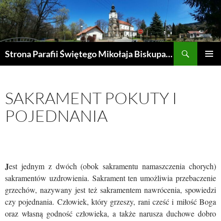
Przejdź
do
treści
Szukaj
Strona Parafii Świętego Mikołaja Biskupa w Żegocinie
MENU
GŁÓWN
SAKRAMENT POKUTY I
POJEDNANIA
J
est jednym z dwóch (obok sakramentu namaszczenia chorych)
sakramentów uzdrowienia. Sakrament ten umożliwia przebaczenie
grzechów, nazywany jest też sakramentem nawrócenia, spowiedzi
czy pojednania. Człowiek, który grzeszy, rani cześć i miłość Boga
oraz własną godność człowieka, a także narusza duchowe dobro