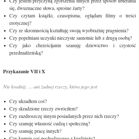
Czy jestem przyczyną zgorszenia innych przez sposób ubierania
się, dwuznaczne słowa, sprośne żarty?
Czy czytam książki, czasopisma, oglądam filmy o treści
erotycznej?
Czy ze skromnością kształtuję swoją wyobraźnię pragnienia?
Czy popełniam uczynki nieczyste samotnie lub z drugą osobą?
Czy jako chrześcijanin szanuję dziewictwo i czystość
przedmałżeńską?
Przykazanie VII i X
Nie kradnij; … ani żadnej rzeczy, która jego jest
Czy ukradłem coś?
Czy skradzione rzeczy zwróciłem?
Czy zazdroszczę innym posiadanych przez nich rzeczy?
Czy szanuję własność cudzą i społeczną?
Czy szanuję pracę innych?
Czy kupuję coś pochodzącego z kradzieży?