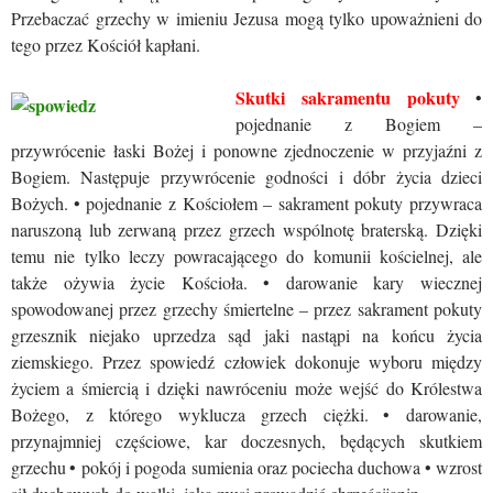
Przebaczać grzechy w imieniu Jezusa mogą tylko upoważnieni do
tego przez Kościół kapłani.
Skutki sakramentu pokuty
•
pojednanie z Bogiem –
przywrócenie łaski Bożej i ponowne zjednoczenie w przyjaźni z
Bogiem. Następuje przywrócenie godności i dóbr życia dzieci
Bożych.
• pojednanie z Kościołem – sakrament pokuty przywraca
naruszoną lub zerwaną przez grzech wspólnotę braterską. Dzięki
temu nie tylko leczy powracającego do komunii kościelnej, ale
także ożywia życie Kościoła.
• darowanie kary wiecznej
spowodowanej przez grzechy śmiertelne – przez sakrament pokuty
grzesznik niejako uprzedza sąd jaki nastąpi na końcu życia
ziemskiego. Przez spowiedź człowiek dokonuje wyboru między
życiem a śmiercią i dzięki nawróceniu może wejść do Królestwa
Bożego, z którego wyklucza grzech ciężki.
• darowanie,
przynajmniej częściowe, kar doczesnych, będących skutkiem
grzechu
• pokój i pogoda sumienia oraz pociecha duchowa
• wzrost