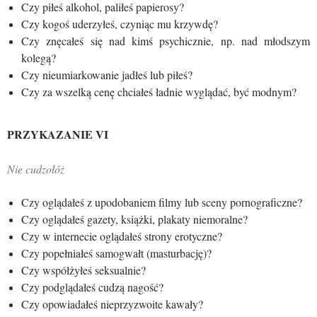
Czy piłeś alkohol, paliłeś papierosy?
Czy kogoś uderzyłeś, czyniąc mu krzywdę?
Czy znęcałeś się nad kimś psychicznie, np. nad młodszym
kolegą?
Czy nieumiarkowanie jadłeś lub piłeś?
Czy za wszelką cenę chciałeś ładnie wyglądać, być modnym?
PRZYKAZANIE VI
Nie cudzołóż
Czy oglądałeś z upodobaniem filmy lub sceny pornograficzne?
Czy oglądałeś gazety, książki, plakaty niemoralne?
Czy w internecie oglądałeś strony erotyczne?
Czy popełniałeś samogwałt (masturbację)?
Czy współżyłeś seksualnie?
Czy podglądałeś cudzą nagość?
Czy opowiadałeś nieprzyzwoite kawały?