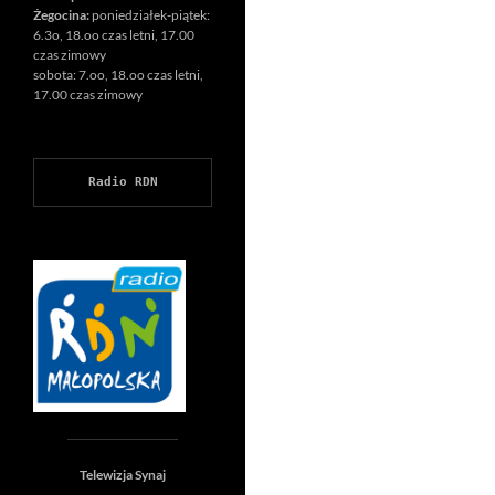
Żegocina:
poniedziałek-piątek:
6.3o, 18.oo czas letni, 17.00
czas zimowy
sobota: 7.oo, 18.oo czas letni,
17.00 czas zimowy
Radio RDN
Telewizja Synaj