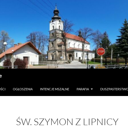
e
ŚCI
OGŁOSZENIA
INTENCJE MSZALNE
PARAFIA
DUSZPASTERSTW
ŚW. SZYMON Z LIPNICY