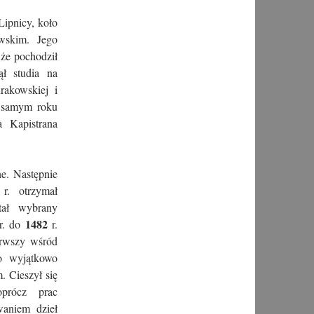
Lipnicy, koło
wskim. Jego
że pochodził
ął studia na
akowskiej i
m samym roku
 Kapistrana
e. Następnie
r. otrzymał
stał wybrany
1482
r. do
r.
erwszy wśród
no wyjątkowo
. Cieszył się
prócz prac
waniem dzieł