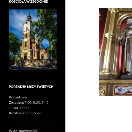
KOŚCIOŁA W ŻEGOCINIE
PORZĄDEK MSZY ŚWIĘTYCH
W niedziele:
Żegocina:
7:00, 8:30, 9:45,
11:00, 15.00
Rozdziele:
7:oo, 9.oo
W dni powszednie: