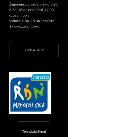
Żegocina:
poniedziałek-piątek:
6.3o, 18.oo czas letni, 17.00
czas zimowy
sobota: 7.oo, 18.oo czas letni,
17.00 czas zimowy
Radio RDN
Telewizja Synaj