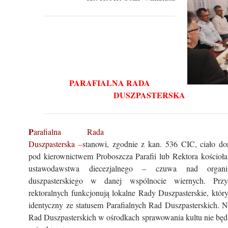
PARAFIALNA RADA
DUSZPASTERSKA
P
arafialna Rada
Duszpasterska
–
stanowi, zgodnie z kan. 536 CIC, ciało do
pod kierownictwem Proboszcza Parafii lub Rektora kościoł
ustawodawstwa diecezjalnego – czuwa nad organiz
duszpasterskiego w danej wspólnocie wiernych. Przy
rektoralnych funkcjonują lokalne Rady Duszpasterskie, któryc
identyczny ze statusem Parafialnych Rad Duszpasterskich. N
Rad Duszpasterskich w ośrodkach sprawowania kultu nie będ