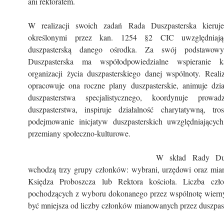
ani rektoratem.
W realizacji swoich zadań Rada Duszpasterska kieruje
określonymi przez kan. 1254 §2 CIC uwzględniają
duszpasterską danego ośrodka. Za swój podstawow
Duszpasterska ma współodpowiedzialne wspieranie
organizacji życia duszpasterskiego danej wspólnoty. Reali
opracowuje ona roczne plany duszpasterskie, animuje dzia
duszpasterstwa specjalistycznego, koordynuje prowa
duszpasterstwa, inspiruje działalność charytatywną, tr
podejmowanie inicjatyw duszpasterskich uwzględniającyc
przemiany społeczno-kulturowe.
W skład Rady Dusz
wchodzą trzy grupy członków: wybrani, urzędowi oraz mia
Księdza Proboszcza lub Rektora kościoła. Liczba cz
pochodzących z wyboru dokonanego przez wspólnotę wiern
być mniejsza od liczby członków mianowanych przez duszpas