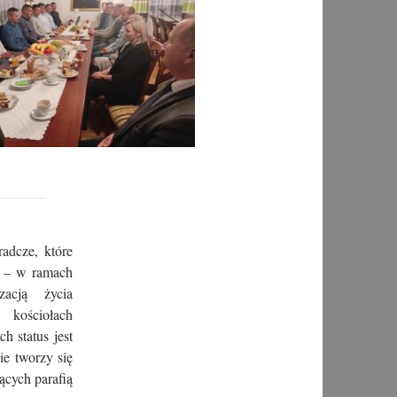
radcze, które
a – w ramach
acją życia
 kościołach
h status jest
ie tworzy się
ących parafią