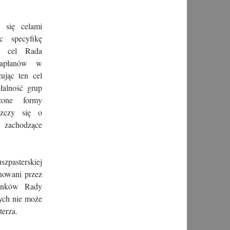
 się celami
c specyfikę
y cel Rada
 kapłanów w
zując ten cel
łalność grup
dzone formy
oszczy się o
h zachodzące
pasterskiej
nowani przez
łonków Rady
ych nie może
terza.