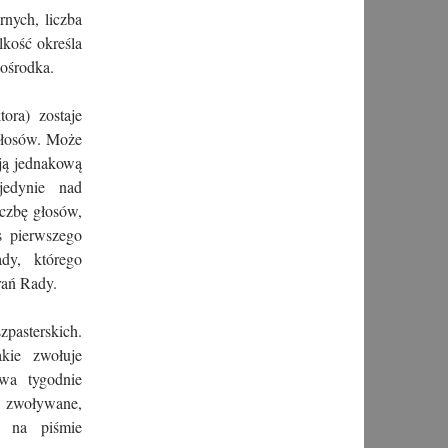
rnych, liczba
kość określa
 ośrodka.
ora) zostaje
głosów. Może
ają jednakową
jedynie nad
iczbę głosów,
s pierwszego
dy, którego
rań Rady.
pasterskich.
kie zwołuje
dwa tygodnie
ż zwoływane,
e na piśmie