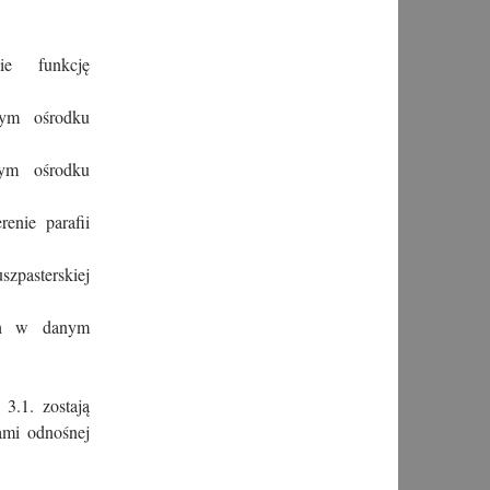
ie funkcję
nym ośrodku
ym ośrodku
enie parafii
szpasterskiej
ch w danym
3.1. zostają
ami odnośnej