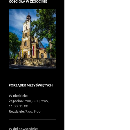
KOŚCIOŁA W ŻEGOCINIE
PORZĄDEK MSZY ŚWIĘTYCH
W niedziele:
Żegocina:
7:00, 8:30, 9:45,
11:00, 15.00
Rozdziele:
7:oo, 9.oo
W dni powszednie: