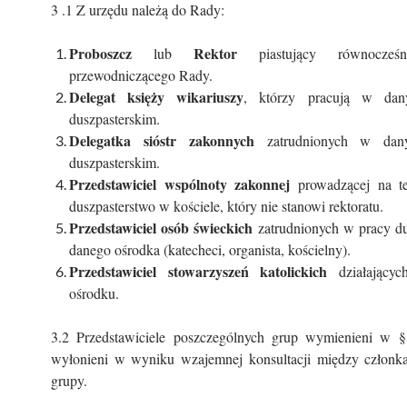
3 .1 Z urzędu należą do Rady:
Proboszcz
Rektor
lub
piastujący równocześn
przewodniczącego Rady.
Delegat księży wikariuszy
, którzy pracują w da
duszpasterskim.
Delegatka sióstr zakonnych
zatrudnionych w dan
duszpasterskim.
Przedstawiciel wspólnoty zakonnej
prowadzącej na ter
duszpasterstwo w kościele, który nie stanowi rektoratu.
Przedstawiciel osób świeckich
zatrudnionych w pracy du
danego ośrodka (katecheci, organista, kościelny).
Przedstawiciel stowarzyszeń katolickich
działający
ośrodku.
3.2 Przedstawiciele poszczególnych grup wymienieni w § 
wyłonieni w wyniku wzajemnej konsultacji między członk
grupy.