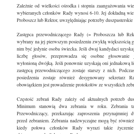
Zależnie od wielkości ośrodka i stopnia zaangażowania wie
wybieranych członków Rady wynosi 6-10. Jej dokładną wiel
Proboszcz lub Rektor, uwzględniając potrzeby duszpasterskie
Zastępca przewodniczącego Rady (= Proboszcza lub Rekt
wybrany na jej pierwszym posiedzeniu zwykłą większością 
nim być jedynie osoba świecka. Jeśli dwaj kandydaci uzysk
liczbę głosów, przeprowadza się osobne głosowanie 
wyłonioną dwójką. Jeśli ponownie uzyskają oni jednakową l
zastępcą przewodniczącego zostaje starszy z nich. Podcza
posiedzenia zostaje również desygnowany sekretarz Ra
obowiązkiem jest prowadzenie protokołów ze wszystkich zeb
Częstość zebrań Rady zależy od aktualnych potrzeb dusz
Minimum stanowią dwa zebrania w roku. Zebrania ta
Przewodniczący, przekazując zaproszenia przynajmniej 
przed zebraniem. Zebrania nadzwyczajne mogą być równie
kiedy połowa członków Rady wyrazi takie życzeni