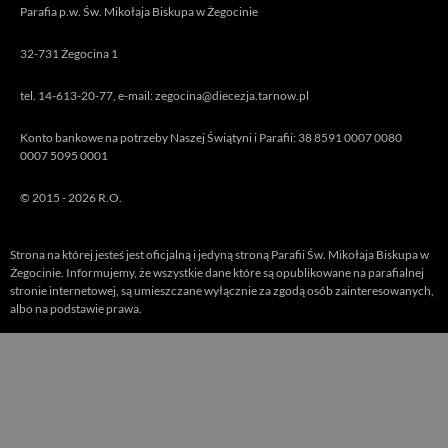
Parafia p.w. Św. Mikołaja Biskupa w Żegocinie
32-731 Żegocina 1
tel. 14-613-20-77, e-mail: zegocina@diecezja.tarnow.pl
Konto bankowe na potrzeby Naszej Świątyni i Parafii: 38 8591 0007 0080
0007 5095 0001
© 2015 - 2026 R.O.
Strona na której jesteś jest oficjalną i jedyną stroną Parafii Św. Mikołaja Biskupa w
Żegocinie. Informujemy, że wszystkie dane które są opublikowane na parafialnej
stronie internetowej, są umieszczane wyłącznie za zgodą osób zainteresowanych,
albo na podstawie prawa.