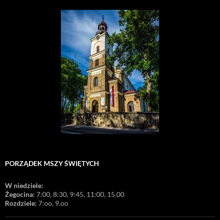
PORZĄDEK MSZY ŚWIĘTYCH
W niedziele:
Żegocina:
7:00, 8:30, 9:45, 11:00, 15.00
Rozdziele:
7:oo, 9.oo