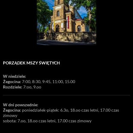
PORZĄDEK MSZY ŚWIĘTYCH
W niedziele:
Żegocina:
7:00, 8:30, 9:45, 11:00, 15.00
Rozdziele:
7:oo, 9.oo
W dni powszednie:
Żegocina:
poniedziałek-piątek: 6.3o, 18.oo czas letni, 17.00 czas
zimowy
sobota: 7.oo, 18.oo czas letni, 17.00 czas zimowy