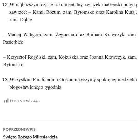
W
najbliższym czasie sakramentalny związek małżeński pragną
zawrzeć: – Kamil Rozum, zam. Bytomsko oraz Karolina Kutaj,
zam. Dąbie
– Maciej Waligóra, zam. Żegocina oraz Barbara Krawczyk, zam.
Pasierbiec
– Krzysztof Rogólski, zam. Kokuszka oraz Joanna Krawczyk, zam.
Bytomsko
W
szystkim Parafianom i Gościom życzymy spokojnej niedzieli i
błogosławionego tygodnia.
POST VIEWS:
448
Nawigacja
POPRZEDNI WPIS
wpisu
Święto Bożego Miłosierdzia