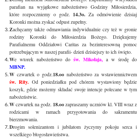
parafian na wyjątkowe nabożeństwo Godziny Miłosierdzia,
14.3o.
które rozpoczniemy o godz.
Za odmówienie dzisiaj
Koronki można zyskać odpust zupełny.
Z
achęcamy także odmawiania indywidualnie czy też w gronie
rodziny Koronki do Miłosierdzia Bożego. Dziękujemy
Parafialnemu Oddziałowi Caritas za bezinteresowną pomoc
potrzebującym w naszej parafii- dzień dzisiejszy to ich święto.
W
św. Mikołaja,
e wtorek nabożeństwo do
a w środę do
MBNP.
W
18.oo
czwartek o godz.
nabożeństwo za wstawiennictwem
św. Rity.
Od poniedziałku pod chórem wystawiony będzie
koszyk, gdzie możemy składać swoje intencje polecane w tym
nabożeństwie.
W
18.oo
czwartek na godz.
zapraszamy uczniów kl. VIII wraz z
rodzicami w ramach przygotowania do sakramentu
bierzmowania.
D
rogim solenizantom i jubilatom życzymy pokoju serca i
wszelkiego błogosławieństwa.