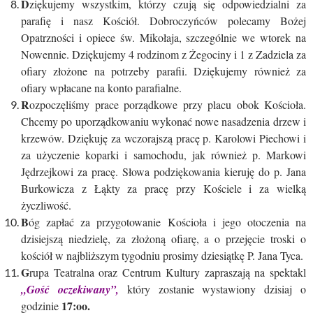
D
ziękujemy wszystkim, którzy czują się odpowiedzialni za
parafię i nasz Kościół. Dobroczyńców polecamy Bożej
Opatrzności i opiece św. Mikołaja, szczególnie we wtorek na
Nowennie. Dziękujemy 4 rodzinom z Żegociny i 1 z Zadziela za
ofiary złożone na potrzeby parafii. Dziękujemy również za
ofiary wpłacane na konto parafialne.
R
ozpoczęliśmy prace porządkowe przy placu obok Kościoła.
Chcemy po uporządkowaniu wykonać nowe nasadzenia drzew i
krzewów. Dziękuję za wczorajszą pracę p. Karolowi Piechowi i
za użyczenie koparki i samochodu, jak również p. Markowi
Jędrzejkowi za pracę. Słowa podziękowania kieruję do p. Jana
Burkowicza z Łąkty za pracę przy Kościele i za wielką
życzliwość.
B
óg zapłać za przygotowanie Kościoła i jego otoczenia na
dzisiejszą niedzielę, za złożoną ofiarę, a o przejęcie troski o
kościół w najbliższym tygodniu prosimy dziesiątkę P. Jana Tyca.
G
rupa Teatralna oraz Centrum Kultury zapraszają na spektakl
„Gość oczekiwany”,
który zostanie wystawiony dzisiaj o
17:oo.
godzinie