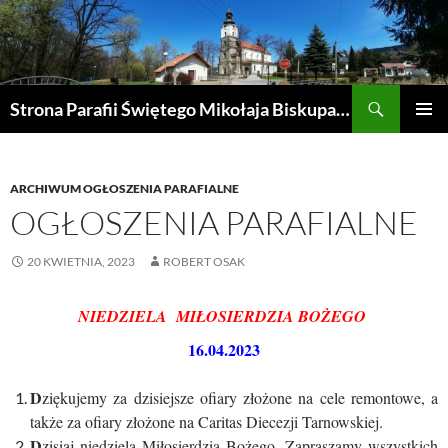
Przejdź
do
treści
Szukaj
Strona Parafii Świętego Mikołaja Biskupa w Żegocinie
MENU
GŁÓWN
ARCHIWUM OGŁOSZENIA PARAFIALNE
OGŁOSZENIA PARAFIALNE
20 KWIETNIA, 2023
ROBERT OSAK
NIEDZIELA MIŁOSIERDZIA BOŻEGO
16.04.2023
D
ziękujemy za dzisiejsze ofiary złożone na cele remontowe, a
także za ofiary złożone na Caritas Diecezji Tarnowskiej.
D
zisiaj niedziela Miłosierdzia Bożego. Zapraszamy wszystkich