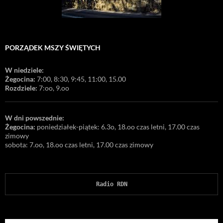
PORZĄDEK MSZY ŚWIĘTYCH
W niedziele:
Żegocina:
7:00, 8:30, 9:45, 11:00, 15.00
Rozdziele:
7:oo, 9.oo
W dni powszednie:
Żegocina:
poniedziałek-piątek: 6.3o, 18.oo czas letni, 17.00 czas
zimowy
sobota: 7.oo, 18.oo czas letni, 17.00 czas zimowy
Radio RDN