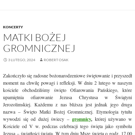
KONCERTY
MATKI BOŻEJ
GROMNICZNEJ
3 LUTEGO, 2024
ROBERT OSAK
Zakończyło się radosne bożonarodzeniowe świętowanie i przyszedł
moment na chwilę powagi i refleksji. W dniu 2 lutego w naszym
kościele obchodziliśmy święto Ofiarowania Pańskiego, które
upamiętnia ofiarowanie Jezusa Chrystusa w Świątyni
Jerozolimskiej. Każdemu z nas bliższa jest jednak jego druga
nazwa – Święto Matki Bożej Gromnicznej. Etymologia tytułu
gromnicy
,
wywodzi się od dużej świecy –
której używano w
Kościele od V w. podczas celebracji tego święta jako symbolu
Jezusa – światłości świata. W tym dniu Mszę świętą o godz. 17.00