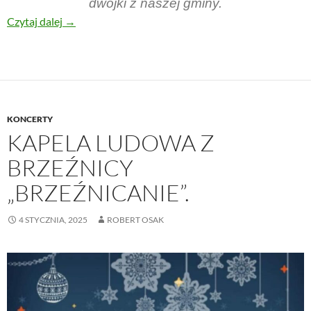
dwójki z naszej gminy.
Gramy dla 6
Czytaj dalej
→
KONCERTY
KAPELA LUDOWA Z
BRZEŹNICY
„BRZEŹNICANIE”.
4 STYCZNIA, 2025
ROBERT OSAK