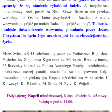
sprawię, że się staniecie rybakami ludzi».
A natychmiast,
porzuciwszy sieci, poszli za Nim. Słowo Boże to nie przekaz
werbalny, ale Osoba, która przychodzi do każdego z nas z
To bardzo
wezwaniem „pójdź po moich śladach”, „pójdź za mną”.
osobiste doświadczenie wezwania, powołania przez Jezusa
Chrystusa do bycia Jego uczniem jest istotą chrześcijańskiego
życia.
Msze świętą o 9.45 celebrowaną przez ks. Proboszcza Bogusława
Pasierba, ks. Zbigniewa Kępę oraz ks. Mariusza Berko z intencji
23 Rocznicy śmierci ks. Prałata Antoniego Poręby – wieloletniego
proboszcza naszej parafii, uświetniła swoim śpiewem kolęd,
pastorałek oraz piękną grą Kapela młodzieżowa w składzie: U.
Krawczyk, K. Błoniarz, M. Sroka, N. Pyrz, K. Wójcik.
Dziękujemy
Kapeli młodzieżowej, która uświetniła też mszę
świętą o godz. 11.00.