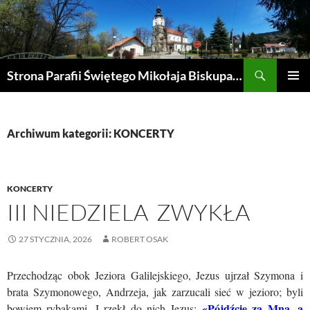
Przejdź
do
treści
Szukaj
Strona Parafii Świętego Mikołaja Biskupa w Żegocinie
MENU
GŁÓWN
Archiwum kategorii: KONCERTY
KONCERTY
III NIEDZIELA ZWYKŁA
27 STYCZNIA, 2026
ROBERT OSAK
Przechodząc obok Jeziora Galilejskiego, Jezus ujrzał Szymona i
brata Szymonowego, Andrzeja, jak zarzucali sieć w jezioro; byli
«Pójdźcie za Mną, a
bowiem rybakami. I rzekł do nich Jezus: