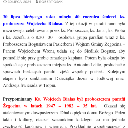
30 LIPCA, 2024
ROBERT OSAK
30 lipca bieżącego roku minęła 40 rocznica śmierci ks.
proboszcza Wojciecha Białasa.
Z tej okazji w parafii rano była
msza święta celebrowana przez ks. Proboszcza, ks. Jana , ks. Piotra
i ks. Józefa, a o 8.30 30 – osobowa grupa parafian wraz z ks.
Proboszczem Bogusławem Pasierbem i Wójtem Gminy Żegocina –
Panem Wojciechem Wroną udała się do Siedlisk Bogusz, aby
pomodlić się przy grobie zmarłego kapłana. Potem była okazja by
spotkać się z proboszczem miejsca ks. Antonim Lelito, posłuchać o
sprawach bieżących parafii, zjeść wspólny posiłek. Kolejnym
etapem było sanktuarium Dzieciątka Jezus w Jodłowej oraz
Andrzeja Świerada w Tropiu.
Przypominamy
Ks. Wojciech Białas był proboszczem parafii
Żegocina w latach 1947 – 1982 – 35 lat.
Okazał się
utalentowanym duszpasterzem. Dbał o piękno domu Bożego. Pełen
taktu i kultury, otaczał szacunkiem każdego, co mu jednało
życzliwość kapłanów i wiernych. Przykładnie współpracował z