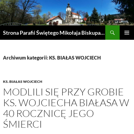
Przejdź
do
treści
Szukaj
Strona Parafii Świętego Mikołaja Biskupa w Żegocinie
MENU
GŁÓWN
Archiwum kategorii: KS. BIAŁAS WOJCIECH
KS. BIAŁAS WOJCIECH
MODLILI SIĘ PRZY GROBIE
KS. WOJCIECHA BIAŁASA W
40 ROCZNICĘ JEGO
ŚMIERCI