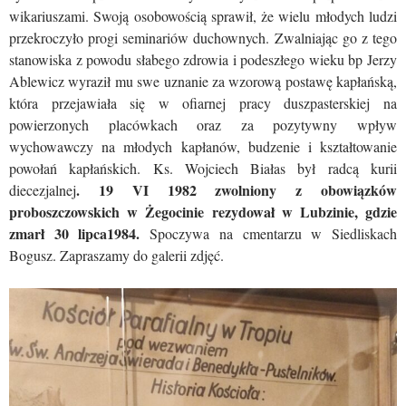
wikariuszami. Swoją osobowością sprawił, że wielu młodych ludzi
przekroczyło progi seminariów duchownych. Zwalniając go z tego
stanowiska z powodu słabego zdrowia i podeszłego wieku bp Jerzy
Ablewicz wyraził mu swe uznanie za wzorową postawę kapłańską,
która przejawiała się w ofiarnej pracy duszpasterskiej na
powierzonych placówkach oraz za pozytywny wpływ
wychowawczy na młodych kapłanów, budzenie i kształtowanie
powołań kapłańskich. Ks. Wojciech Białas był radcą kurii
. 19 VI 1982 zwolniony z obowiązków
diecezjalnej
proboszczowskich w Żegocinie rezydował w Lubzinie, gdzie
zmarł 30 lipca1984.
Spoczywa na cmentarzu w Siedliskach
Bogusz. Zapraszamy do galerii zdjęć.