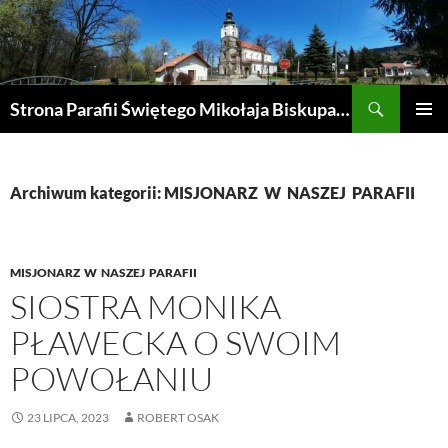
Przejdź
do
treści
Szukaj
Strona Parafii Świętego Mikołaja Biskupa w Żegocinie
MENU
GŁÓWN
Archiwum kategorii: MISJONARZ W NASZEJ PARAFII
MISJONARZ W NASZEJ PARAFII
SIOSTRA MONIKA
PŁAWECKA O SWOIM
POWOŁANIU
23 LIPCA, 2023
ROBERT OSAK