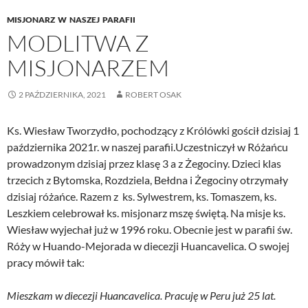
MISJONARZ W NASZEJ PARAFII
MODLITWA Z
MISJONARZEM
2 PAŹDZIERNIKA, 2021
ROBERT OSAK
Ks. Wiesław Tworzydło, pochodzący z Królówki gościł dzisiaj 1
października 2021r. w naszej parafii.Uczestniczył w Różańcu
prowadzonym dzisiaj przez klasę 3 a z Żegociny. Dzieci klas
trzecich z Bytomska, Rozdziela, Bełdna i Żegociny otrzymały
dzisiaj różańce. Razem z ks. Sylwestrem, ks. Tomaszem, ks.
Leszkiem celebrował ks. misjonarz mszę świętą. Na misje ks.
Wiesław wyjechał już w 1996 roku. Obecnie jest w parafii św.
Róży w Huando-Mejorada w diecezji Huancavelica. O swojej
pracy mówił tak:
Mieszkam w diecezji Huancavelica. Pracuję w Peru już 25 lat.