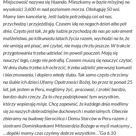
Miejscowość nazywa się Huando. Mieszkamy w bazie misyjnej na
wysokości 3,600 m nad poziomem morza. Obsługuję 50 wsi.
Mamy tam kancelarię. Jeśli ludzie potrzebują coś od nas,
przychodzą i przyjeżdżają. Czasem idą na nogach dzień albo pół
dnia. Często jest tak, że gdy ludzie przychodzą do nas po sakrament
małżeństwa, po kilkunastu latach życia razem, wychodzi na to, że
nie umieją ani pisać, ani czytać, nie mają chrztu jeszcze. W trakcie
przygotowania trzeba udzielać im powoli pouczeń. Mają się
nauczyć tego, czego nie potrafią. Czasem muszą się nauczyć czytać.
W dniu ślubu trzeba ich ochrzcić, trzeba udzielić pierwszej komunii
i bierzmowania, i dopiero wtedy ślubu. Tak samo często chrzcimy
na ślubie ich dzieci.Ufamy Opatrzności Bożej, bo przez te ponad 25
lat, jak jestem w Peru, mogliśmy żyć, pracować, i zrobić bardzo,
bardzo dużo rzeczy. Za to chcę podziękować tym wszystkim,
którzy wspierają misje. Chcę zapewnić, że każdego dnia modlimy
się za naszych dobrodziejów duchowych i materialnych. Obecnie
zbieramy na budowę Sierocińca i Domu Starców w Peru razem z
siostrami Dominikankami Miłosierdzia Bożego w myśl maksymy „
…dopóki mamy czas czyńmy dobrze wszystkim…”Ga 6.10