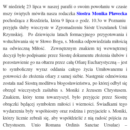
W niedzielę 23 lipca w naszej parafii o swoim powołaniu w czasie
Siostra Monika Pławecka
mszy świętych mówiła nasza rodaczka
pochodząca z Rozdziela, która 9 lipca o godz. 10.3o w Poznaniu
przyjęła śluby wieczyste w Zgromadzeniu Sióstr Urszulanek Unii
Rzymskiej. Po dziewięciu latach formacyjnego przygotowania i
wsłuchiwania się w Słowo Boga, s. Monika odpowiedziała miłością
na odwieczną Miłość. Zewnętrznym znakiem tej wewnętrznej
decyzji było podpisanie przez Siostrę dokumentu złożenia ślubów i
pozostawienie go na ołtarzu przez całą Ofiarę Eucharystyczną – jest
to symboliczny wyraz oddania całego życia Umiłowanemu i
gotowości do złożenia ofiary z samej siebie. Następnie odmówiona
została nad Siostrą modlitwa błogosławieństwa, po której odbył się
obrzęd wieczystych zaślubin s. Moniki z Jezusem Chrystusem.
Znakiem, który temu towarzyszył, było przyjęcie przez Siostrę
obrączki będącej symbolem miłości i wierności. Świadkami tego
wydarzenia były współsiostry oraz rodzina i przyjaciele s. Moniki,
którzy licznie zebrali się, aby współdzielić z nią radość pójścia za
Chrystusem. Unio Romana Ordinis Sanctae Ursulae) –