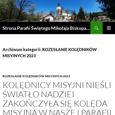
Przejdź
do
treści
Szukaj
Strona Parafii Świętego Mikołaja Biskupa w Żegocinie
MENU
GŁÓWN
Archiwum kategorii: ROZESŁANIE KOLĘDNIKÓW
MISYJNYCH 2023
ROZESŁANIE KOLĘDNIKÓW MISYJNYCH 2023
KOLĘDNICY MISYJNI NIEŚLI
ŚWIATŁO NADZIEI
ZAKOŃCZYŁA SIĘ KOLĘDA
MISYJNA W NASZEJ PARAFII