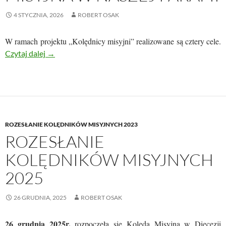
4 STYCZNIA, 2026
ROBERT OSAK
W ramach projektu „Kolędnicy misyjni” realizowane są cztery cele.
KOLĘDNICY MISYJNI NIEŚLI ŚWIATŁO NADZIEI
Czytaj dalej
→
ROZESŁANIE KOLĘDNIKÓW MISYJNYCH 2023
ROZESŁANIE
KOLĘDNIKÓW MISYJNYCH
2025
26 GRUDNIA, 2025
ROBERT OSAK
26
grudnia 2025r.
rozpoczęła się Kolęda Misyjna w Diecezji