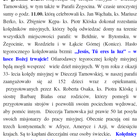
Tarnowskiej, w tym także w Parafii Żegocina. W czasie uroczystej
11.00.
sumy o godz.
którą celebrowali ks. Jan Wąchała, ks. Mariusz
Berko, ks. Zbigniew Kępa- ks. Piotr Klóska dokonał rozesłania
kolędników misyjnych, którzy będą odwiedzać domy na terenie
wszystkich miejscowości parafii: w Bełdnie, w Bytomsku, w
Żegocinie, w Rozdzielu i w Łąkcie Górnej (Konice). Hasło
:
„Jesús, Tú eres la luz” – w
tegorocznego kolędowania brzmi
łasce Bożej trwajcie!
Ofiarodawcy tegorocznej kolędy misyjnej
będą mogli wesprzeć wiele dzieł misyjnych. W tym roku z okazji
33- lecia kolędy misyjnej w Diecezji Tarnowskiej, w naszej parafii
zaangażowało się aż 152 dzieci wraz z opiekunami,
przygotowanych przez Ks. Roberta Osaka, ks. Piotra Klóskę i
siostrę Barbarę Białas oraz rodziców, którzy pomogli w
przygotowaniu strojów i pozwolili swoim pociechom wędrować,
aby pomóc innym. Diecezja Tarnowska już prawie 50 lat posyła
swoich misjonarzy do pracy misyjnej. Obecnie pracują oni na
trzech kontynentach: w Afryce, Ameryce i Azji, w dziesięciu
.
Kolędnicy
krajach. Są to kapłani diecezjalni oraz osoby świeckie