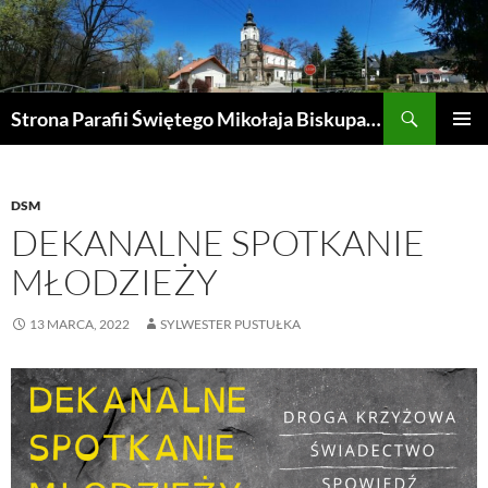
Przejdź
do
treści
Szukaj
Strona Parafii Świętego Mikołaja Biskupa w Żegocinie
MENU
GŁÓWN
DSM
DEKANALNE SPOTKANIE
MŁODZIEŻY
13 MARCA, 2022
SYLWESTER PUSTUŁKA