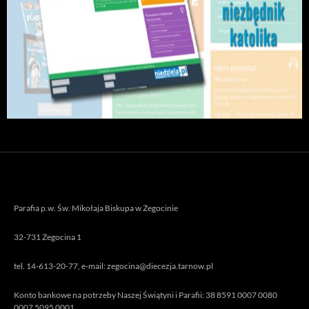
Parafia p.w. Św. Mikołaja Biskupa w Żegocinie
32-731 Żegocina 1
tel. 14-613-20-77, e-mail: zegocina@diecezja.tarnow.pl
Konto bankowe na potrzeby Naszej Świątyni i Parafii: 38 8591 0007 0080
0007 5095 0001