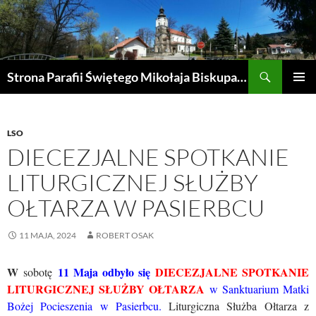
Przejdź
do
treści
Szukaj
Strona Parafii Świętego Mikołaja Biskupa w Żegocinie
MENU
GŁÓWN
LSO
DIECEZJALNE SPOTKANIE
LITURGICZNEJ SŁUŻBY
OŁTARZA W PASIERBCU
11 MAJA, 2024
ROBERT OSAK
W
11 Maja odbyło się
DIECEZJALNE SPOTKANIE
sobotę
LITURGICZNEJ SŁUŻBY OŁTARZA
w Sanktuarium Matki
Bożej Pocieszenia w Pasierbcu.
Liturgiczna Służba Ołtarza z