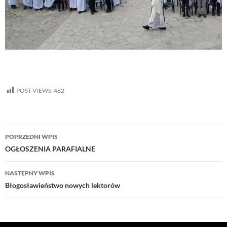
POST VIEWS:
482
Nawigacja
POPRZEDNI WPIS
wpisu
OGŁOSZENIA PARAFIALNE
NASTĘPNY WPIS
Błogosławieństwo nowych lektorów