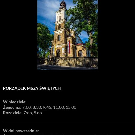
PORZĄDEK MSZY ŚWIĘTYCH
W niedziele:
Żegocina:
7:00, 8:30, 9:45, 11:00, 15.00
Rozdziele:
7:oo, 9.oo
W dni powszednie: