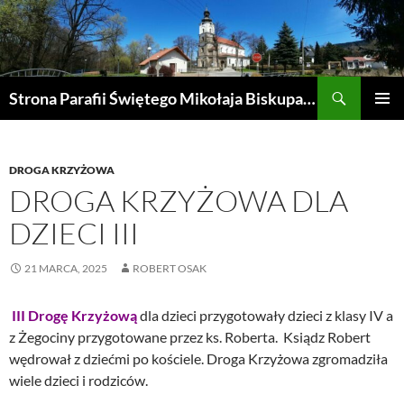
Przejdź
do
treści
Szukaj
Strona Parafii Świętego Mikołaja Biskupa w Żegocinie
MENU
GŁÓWN
DROGA KRZYŻOWA
DROGA KRZYŻOWA DLA
DZIECI III
21 MARCA, 2025
ROBERT OSAK
III Drogę Krzyżową
dla dzieci przygotowały dzieci z klasy IV a
z Żegociny przygotowane przez ks. Roberta. Ksiądz Robert
wędrował z dziećmi po kościele. Droga Krzyżowa zgromadziła
wiele dzieci i rodziców.