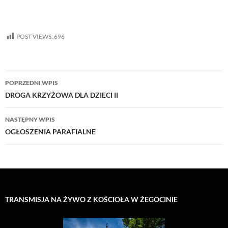
POST VIEWS:
696
Nawigacja
POPRZEDNI WPIS
wpisu
DROGA KRZYŻOWA DLA DZIECI II
NASTĘPNY WPIS
OGŁOSZENIA PARAFIALNE
TRANSMISJA NA ŻYWO Z KOŚCIOŁA W ŻEGOCINIE