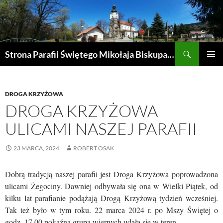
Przejdź
do
treści
Szukaj
Strona Parafii Świętego Mikołaja Biskupa w Żegocinie
MENU
GŁÓWN
DROGA KRZYŻOWA
DROGA KRZYŻOWA
ULICAMI NASZEJ PARAFII
23 MARCA, 2024
ROBERT OSAK
Dobrą tradycją naszej parafii jest Droga Krzyżowa poprowadzona
ulicami Żegociny. Dawniej odbywała się ona w Wielki Piątek, od
kilku lat parafianie podążają Drogą Krzyżową tydzień wcześniej.
Tak też było w tym roku. 22 marca 2024 r. po Mszy Świętej o
godz. 17.00 pokaźna grupa wiernych udała się w teren.