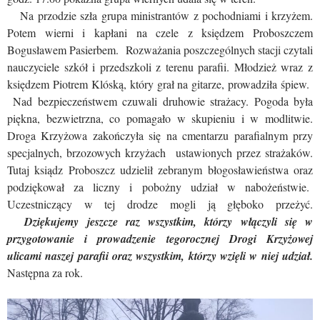
Na przodzie szła grupa ministrantów z pochodniami i krzyżem.
Potem wierni i kapłani na czele z księdzem Proboszczem
Bogusławem Pasierbem. Rozważania poszczególnych stacji czytali
nauczyciele szkół i przedszkoli z terenu parafii. Młodzież wraz z
księdzem Piotrem Klóską, który grał na gitarze, prowadziła śpiew.
Nad bezpieczeństwem czuwali druhowie strażacy. Pogoda była
piękna, bezwietrzna, co pomagało w skupieniu i w modlitwie.
Droga Krzyżowa zakończyła się na cmentarzu parafialnym przy
specjalnych, brzozowych krzyżach ustawionych przez strażaków.
Tutaj ksiądz Proboszcz udzielił zebranym błogosławieństwa oraz
podziękował za liczny i pobożny udział w nabożeństwie.
Uczestniczący w tej drodze mogli ją głęboko przeżyć.
Dziękujemy jeszcze raz wszystkim, którzy włączyli się w
przygotowanie i prowadzenie tegorocznej Drogi Krzyżowej
ulicami naszej parafii oraz wszystkim, którzy wzięli w niej udział.
Następna za rok.