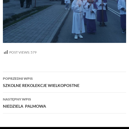
POST VIEWS:
579
Nawigacja
POPRZEDNI WPIS
wpisu
SZKOLNE REKOLEKCJE WIELKOPOSTNE
NASTĘPNY WPIS
NIEDZIELA PALMOWA