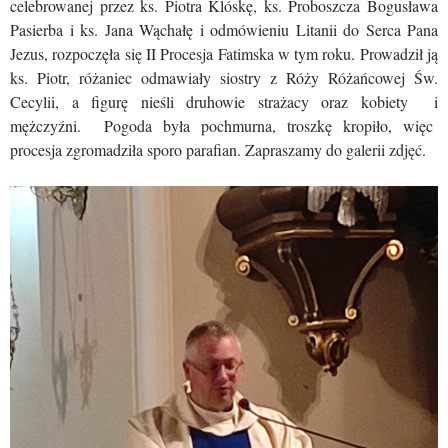
celebrowanej przez ks. Piotra Klóskę, ks. Proboszcza Bogusława
Pasierba i ks. Jana Wąchałę i odmówieniu Litanii do Serca Pana
Jezus, rozpoczęła się II Procesja Fatimska w tym roku. Prowadził ją
ks. Piotr, różaniec odmawiały siostry z Róży Różańcowej Św.
Cecylii, a figurę nieśli druhowie strażacy oraz kobiety i
mężczyźni. Pogoda była pochmurna, troszkę kropiło, więc
procesja zgromadziła sporo parafian. Zapraszamy do galerii zdjęć.