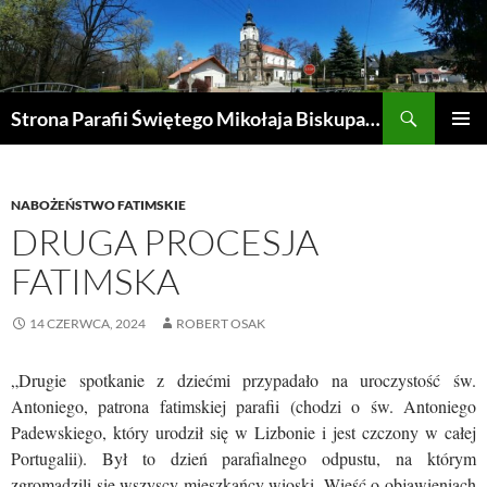
Przejdź
do
treści
Szukaj
Strona Parafii Świętego Mikołaja Biskupa w Żegocinie
MENU
GŁÓWN
NABOŻEŃSTWO FATIMSKIE
DRUGA PROCESJA
FATIMSKA
14 CZERWCA, 2024
ROBERT OSAK
„Drugie spotkanie z dziećmi przypadało na uroczystość św.
Antoniego, patrona fa­timskiej parafii (chodzi o św. Antoniego
Padewskiego, który urodził się w Lizbonie i jest czczony w całej
Portugalii). Był to dzień parafialnego odpustu, na któ­rym
zgromadzili się wszyscy mieszkańcy wioski. Wieść o objawieniach