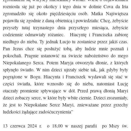
rozniosła się już po okolicy i tego dnia w dolinie Cova da Iria
zgromadziło się około pięćdziesięciu osób. Matka Najświętsza
pojawiła się zgodnie z daną obietnicą i powiedziała: Chcę, żebyście
przyszły tutaj trzynastego dnia przyszłego miesiąca, żebyście
codziennie odmawiały różaniec. Hiacyntę i Franciszka zabiorę
niedługo do nieba. Ty jednak Łucjo tu zostaniesz przez jakiś czas.
Pan Jezus chce się posłużyć tobą, aby ludzie mnie poznali i
pokochali. Pragnie ustanowić na świecie nabożeństwo do mego
Niepokalanego Serca. Potem Maryja otworzyła dłonie, z których
spłynęło światło. W nim dzieci ujrzały siebie tak, jak gdyby były
pogrążone w Bo­gu. Hiacynta i Franciszek wydawali się stać w
części światła, któ­re wznosiło się do nieba, natomiast Łucję
otaczały promienie spływające w dół. Przed prawą dłonią Maryi
dzieci zobaczy serce, w które były wbite ciernie. Dzieci zrozumiały,
że jest to Niepokalane Serce Maryi, znieważane przez grzechy
ludzkości żą­dające zadośćuczynienia”
13 czerwca 2024 r. o 18,00 w naszej parafii po Mszy św.