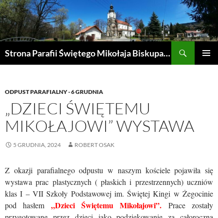
Przejdź
do
treści
Szukaj
Strona Parafii Świętego Mikołaja Biskupa w Żegocinie
MENU
GŁÓWN
ODPUST PARAFIALNY - 6 GRUDNIA
„DZIECI ŚWIĘTEMU
MIKOŁAJOWI” WYSTAWA
5 GRUDNIA, 2024
ROBERT OSAK
Z okazji parafialnego odpustu w naszym kościele pojawiła się
wystawa prac plastycznych ( płaskich i przestrzennych) uczniów
klas I – VII Szkoły Podstawowej im. Świętej Kingi w Żegocinie
„Dzieci Świętemu Mikołajowi”.
pod hasłem
Prace zostały
przygotowane przez dzieci jako podziękowanie za całoroczną