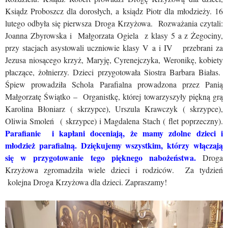
Ksiądz Proboszcz dla dorosłych, a ksiądz Piotr dla młodzieży. 16
lutego odbyła się pierwsza Droga Krzyżowa. Rozważania czytali:
Joanna Zbyrowska i Małgorzata Ogiela z klasy 5 a z Żegociny,
przy stacjach asystowali uczniowie klasy V a i IV przebrani za
Jezusa niosącego krzyż, Maryję, Cyrenejczyka, Weronikę, kobiety
płaczące, żołnierzy. Dzieci przygotowała Siostra Barbara Białas.
Śpiew prowadziła Schola Parafialna prowadzona przez Panią
Małgorzatę Świątko – Organistkę, której towarzyszyły piękną grą
Karolina Błoniarz ( skrzypce), Urszula Krawczyk ( skrzypce),
Oliwia Smoleń ( skrzypce) i Magdalena Stach ( flet poprzeczny).
Parafianie i kapłani doceniają, że mamy zdolne dzieci i
młodzież parafialną. Dziękujemy wszystkim, którzy włączają
się w przygotowanie tego pięknego nabożeństwa.
Droga
Krzyżowa zgromadziła wiele dzieci i rodziców. Za tydzień
kolejna Droga Krzyżowa dla dzieci. Zapraszamy!