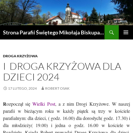
Przejdź
do
treści
Szukaj
Strona Parafii Świętego Mikołaja Biskupa w Żegocinie
MENU
GŁÓWN
DROGA KRZYŻOWA
I DROGA KRZYŻOWA DLA
DZIECI 2024
17 LUTEGO, 2024
ROBERT OSAK
R
ozpoczął się
Wielki Post
, a z nim Drogi Krzyżowe. W naszej
parafii w bieżącym roku w każdy piątek są trzy w kościele
parafialnym: dla dzieci, ( godz. 16.00) dla dorosłych( godz. 17.30) i
dla młodzieży( 19.00) i jedna o godz. 16.00 w kościele w
Rozdzielu. Ksiądz Robert prowadzi Drogę Krzyżową dla dzieci,