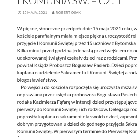
I KOMUNIA ŚW. – CZ. 1
15 MAJA, 2021
ROBERT OSAK
W piękne, słoneczne przedpołudnie 15 maja 2021 roku, 
kościele parafialnym miała miejsce piękna uroczystość reli
przyjęcie I Komunii Świętej przez 15 uczniów z Bytomska 
Kilka minut przed godziną jedenastą przed wejściem do o
udekorowanej świątyni czekały dzieci raz z rodzicami. Pr
powitał Ksiądz Proboszcz Bogusław Pasierb. Dzieci popr
kapłana o udzielenie Sakramentu I Komunii Świętej a rod
błogosławieństwo.
Po wejściu do kościoła rozpoczęła się uroczysta msza św
odprawiana przez księdza proboszcza Bogusława Pasierba
rodaka Kazimierza Fąfarę w intencji dzieci przystępującyc
pierwszy do Komunii Świętej i ich rodziców. Delegacja ro
poprosiła kapłana o sakrament dla swoich dzieci, zapewni
dobrym przygotowaniu dzieci do godnego przyjęcia Sakr
Komunii Świętej. W pierwszym terminie do Pierwszej Ko