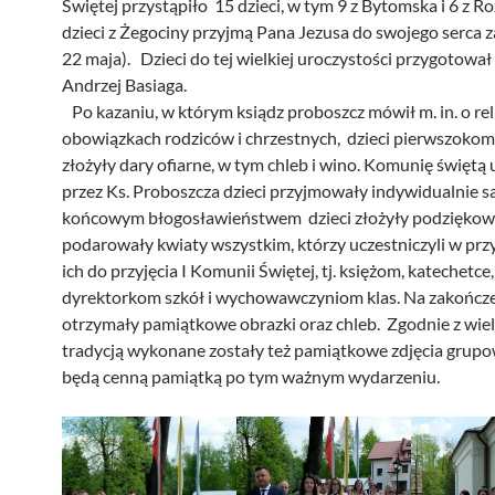
Świętej przystąpiło 15 dzieci, w tym 9 z Bytomska i 6 z Ro
dzieci z Żegociny przyjmą Pana Jezusa do swojego serca z
22 maja). Dzieci do tej wielkiej uroczystości przygotował
Andrzej Basiaga.
Po kazaniu, w którym ksiądz proboszcz mówił m. in. o rel
obowiązkach rodziców i chrzestnych, dzieci pierwszokom
złożyły dary ofiarne, w tym chleb i wino. Komunię świętą 
przez Ks. Proboszcza dzieci przyjmowały indywidualnie 
końcowym błogosławieństwem dzieci złożyły podziękowa
podarowały kwiaty wszystkim, którzy uczestniczyli w pr
ich do przyjęcia I Komunii Świętej, tj. księżom, katechetce,
dyrektorkom szkół i wychowawczyniom klas. Na zakończe
otrzymały pamiątkowe obrazki oraz chleb. Zgodnie z wiel
tradycją wykonane zostały też pamiątkowe zdjęcia grupo
będą cenną pamiątką po tym ważnym wydarzeniu.