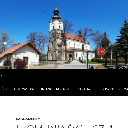
e
OŚCI
OGŁOSZENIA
INTENCJE MSZALNE
PARAFIA
DUSZPASTERSTW
SAKRAMENTY