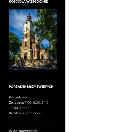
KOŚCIOŁA W ŻEGOCINIE
PORZĄDEK MSZY ŚWIĘTYCH
W niedziele:
Żegocina:
7:00, 8:30, 9:45,
11:00, 15.00
Rozdziele:
7:oo, 9.oo
W dni powszednie: