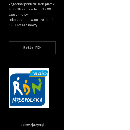
Żegocina:
poniedziałek-piątek:
6.3o, 18.oo czas letni, 17.00
czas zimowy
sobota: 7.oo, 18.oo czas letni,
17.00 czas zimowy
Radio RDN
Telewizja Synaj