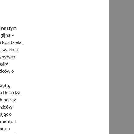
w naszym
gijna –
i Rozdziela.
dświętnie
zybyłych
osiły
ziców o
ięta,
 i księdza
h po raz
dziców
ając o
amentu I
munii