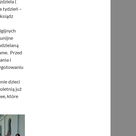
zdziela (
a tydzień –
 ksiądz
igijnych
unijne
udzielaną
same. Przed
nia i
zygotowaniu
nie dzieci
oletnią już
we, które