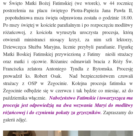
w Święto Matki Bożej Fatimskiej (we wtorek), w 44 rocznicę
postrzelenia na placu świętego Piotra-Papieża Jana Pawła II,
popołudniowa msza święta odprawiona została o godzinie 18.00.
Po mszy świętej w kościele parafialnym i po rozpoczęciu modlitwy
różańcowej, z kościoła wyruszyła uroczysta procesja, którą
otwierali ministranci niosący krzyż, za nim szli lektorzy,
Dziewczęca Służba Maryjna, licznie przybyli parafianie. Figurkę
Matki Boskiej Fatimskiej przywiezioną z Fatimy nieśli strażacy
oraz matki i ojcowie. Różaniec odmawiali bracia z Róży Św.
Franciszka zelatora Antoniego Tyndla z Bytomska. Procesję
prowadził ks. Robert Osak. Nad bezpieczeństwem czuwali
strażacy z OSP w Żegocinie. Kolejna procesja fatimska w
Żegocinie odbędzie się w czerwcu i tak będzie co miesiąc, aż do
października włącznie.
Nabożeństwo Fatimskie i towarzysząca mu
procesja jest odpowiedzią na dwa wezwania Maryi do modlitwy
różańcowej i do czynienia pokuty za grzeszników.
Zapraszamy do
galerii zdjęć.