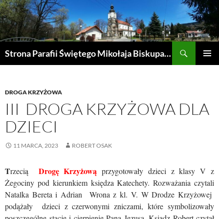
Przejdź
do
treści
Szukaj
Strona Parafii Świętego Mikołaja Biskupa w Żegocinie
MENU
GŁÓWN
DROGA KRZYŻOWA
III DROGA KRZYŻOWA DLA
DZIECI
11 MARCA, 2023
ROBERT OSAK
T
Drogę Krzyżową
rzecią
przygotowały dzieci z klasy V z
Żegociny pod kierunkiem księdza Katechety. Rozważania czytali
Natalka Bereta i Adrian Wrona z kl. V. W Drodze Krzyżowej
podążały dzieci z czerwonymi zniczami, które symbolizowały
poszczególne stacje i cierpienie Pana Jezusa. Ksiądz Robert czytał