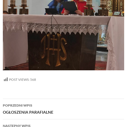
POST VIEWS:
568
Nawigacja
POPRZEDNI WPIS
wpisu
OGŁOSZENIA PARAFIALNE
NASTĘPNY WPIS