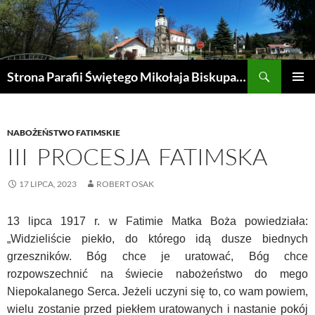
Przejdź
do
treści
Szukaj
Strona Parafii Świętego Mikołaja Biskupa w Żegocinie
MENU
GŁÓWN
NABOŻEŃSTWO FATIMSKIE
III PROCESJA FATIMSKA
17 LIPCA, 2023
ROBERT OSAK
13 lipca 1917 r. w Fatimie Matka Boża powiedziała:
„Widzieliście piekło, do którego idą dusze biednych
grzeszników. Bóg chce je uratować, Bóg chce
rozpowszechnić na świecie nabożeństwo do mego
Niepokalanego Serca. Jeżeli uczyni się to, co wam powiem,
wielu zostanie przed piekłem uratowanych i nastanie pokój