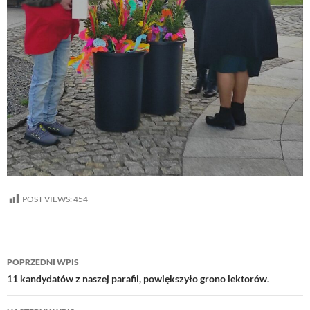
POST VIEWS:
454
Nawigacja
POPRZEDNI WPIS
wpisu
11 kandydatów z naszej parafii, powiększyło grono lektorów.