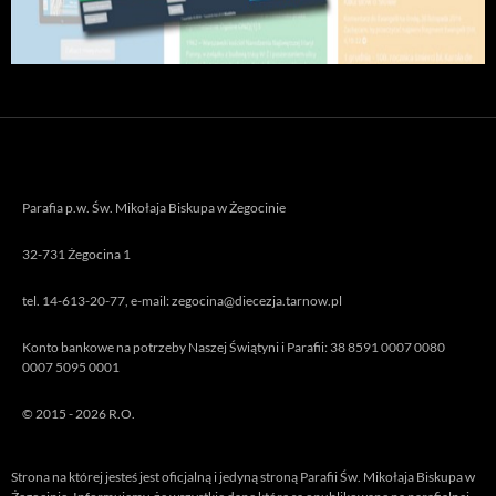
Parafia p.w. Św. Mikołaja Biskupa w Żegocinie
32-731 Żegocina 1
tel. 14-613-20-77, e-mail: zegocina@diecezja.tarnow.pl
Konto bankowe na potrzeby Naszej Świątyni i Parafii: 38 8591 0007 0080
0007 5095 0001
© 2015 - 2026 R.O.
Strona na której jesteś jest oficjalną i jedyną stroną Parafii Św. Mikołaja Biskupa w