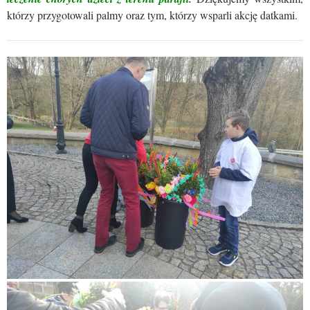
którzy przygotowali palmy oraz tym, którzy wsparli akcję datkami.