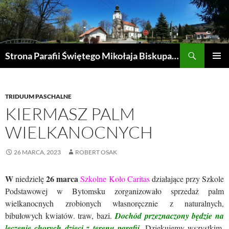
Przejdź
do
treści
Szukaj
Strona Parafii Świętego Mikołaja Biskupa w Żegocinie
MENU
GŁÓWN
TRIDUUM PASCHALNE
KIERMASZ PALM
WIELKANOCNYCH
26 MARCA, 2023
ROBERT OSAK
W
26 marca
niedzielę
Szkolne Koło Caritas
działające przy Szkole
Podstawowej w Bytomsku zorganizowało sprzedaż palm
wielkanocnych zrobionych własnoręcznie z naturalnych,
bibułowych kwiatów. traw, bazi.
Dochód przeznaczony będzie na
leczenie chorych dzieci z terenu parafii.
Dziękujemy wszystkim,