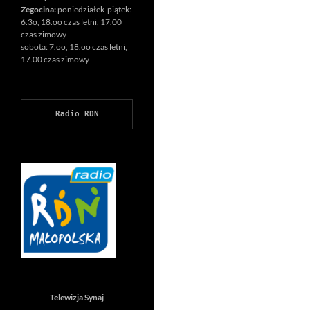
Żegocina:
poniedziałek-piątek:
6.3o, 18.oo czas letni, 17.00
czas zimowy
sobota: 7.oo, 18.oo czas letni,
17.00 czas zimowy
Radio RDN
Telewizja Synaj