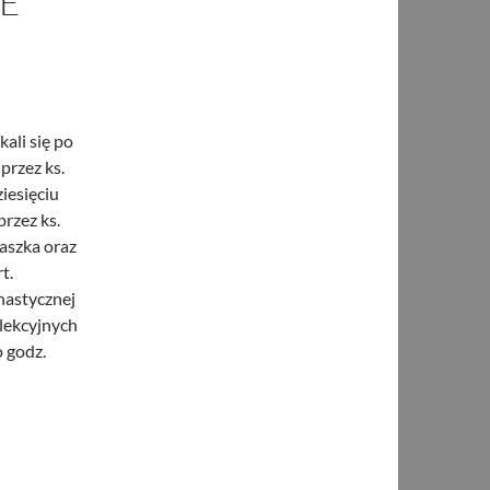
IE
ali się po
przez ks.
iesięciu
rzez ks.
aszka oraz
rt.
nastycznej
 lekcyjnych
 godz.