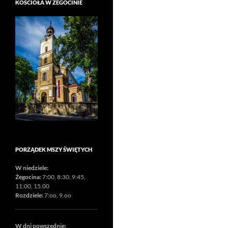
KOŚCIOŁA W ŻEGOCINIE
PORZĄDEK MSZY ŚWIĘTYCH
W niedziele:
Żegocina:
7:00, 8:30, 9:45,
11:00, 15.00
Rozdziele:
7:oo, 9.oo
W dni powszednie: