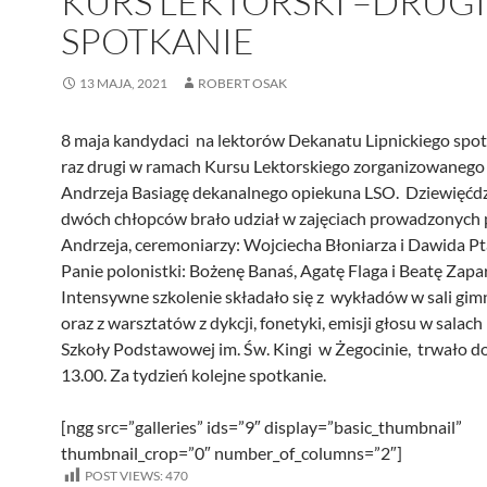
KURS LEKTORSKI –DRUG
SPOTKANIE
13 MAJA, 2021
ROBERT OSAK
8 maja kandydaci na lektorów Dekanatu Lipnickiego spotk
raz drugi w ramach Kursu Lektorskiego zorganizowanego 
Andrzeja Basiagę dekanalnego opiekuna LSO. Dziewięćdz
dwóch chłopców brało udział w zajęciach prowadzonych p
Andrzeja, ceremoniarzy: Wojciecha Błoniarza i Dawida Pt
Panie polonistki: Bożenę Banaś, Agatę Flaga i Beatę Zapa
Intensywne szkolenie składało się z wykładów w sali gim
oraz z warsztatów z dykcji, fonetyki, emisji głosu w salach
Szkoły Podstawowej im. Św. Kingi w Żegocinie, trwało do
13.00. Za tydzień kolejne spotkanie.
[ngg src=”galleries” ids=”9″ display=”basic_thumbnail”
thumbnail_crop=”0″ number_of_columns=”2″]
POST VIEWS:
470