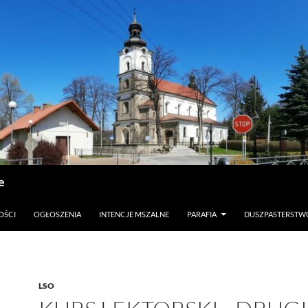
e
OŚCI
OGŁOSZENIA
INTENCJE MSZALNE
PARAFIA
DUSZPASTERSTW
LSO