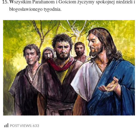
W
szystkim Parafianom i Gościom życzymy spokojnej niedzieli i
błogosławionego tygodnia.
POST VIEWS:
633