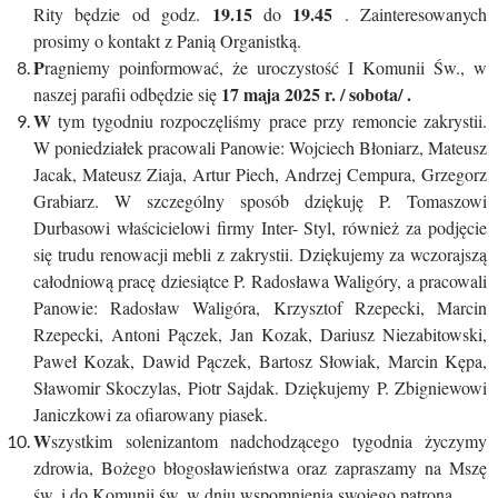
19.15
19.45
Rity będzie od godz.
do
. Zainteresowanych
prosimy o kontakt z Panią Organistką.
P
ragniemy poinformować, że uroczystość I Komunii Św., w
17 maja 2025 r. / sobota/ .
naszej parafii odbędzie się
W
tym tygodniu rozpoczęliśmy prace przy remoncie zakrystii.
W poniedziałek pracowali Panowie: Wojciech Błoniarz, Mateusz
Jacak, Mateusz Ziaja, Artur Piech, Andrzej Cempura, Grzegorz
Grabiarz. W szczególny sposób dziękuję P. Tomaszowi
Durbasowi właścicielowi firmy Inter- Styl, również za podjęcie
się trudu renowacji mebli z zakrystii. Dziękujemy za wczorajszą
całodniową pracę dziesiątce P. Radosława Waligóry, a pracowali
Panowie: Radosław Waligóra, Krzysztof Rzepecki, Marcin
Rzepecki, Antoni Pączek, Jan Kozak, Dariusz Niezabitowski,
Paweł Kozak, Dawid Pączek, Bartosz Słowiak, Marcin Kępa,
Sławomir Skoczylas, Piotr Sajdak. Dziękujemy P. Zbigniewowi
Janiczkowi za ofiarowany piasek.
W
szystkim solenizantom nadchodzącego tygodnia życzymy
zdrowia, Bożego błogosławieństwa oraz zapraszamy na Mszę
św. i do Komunii św. w dniu wspomnienia swojego patrona.