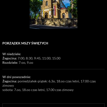
PORZĄDEK MSZY ŚWIĘTYCH
W niedziele:
Żegocina:
7:00, 8:30, 9:45, 11:00, 15.00
Rozdziele:
7:oo, 9.oo
W dni powszednie:
Żegocina:
poniedziałek-piątek: 6.3o, 18.oo czas letni, 17.00 czas
zimowy
sobota: 7.oo, 18.oo czas letni, 17.00 czas zimowy