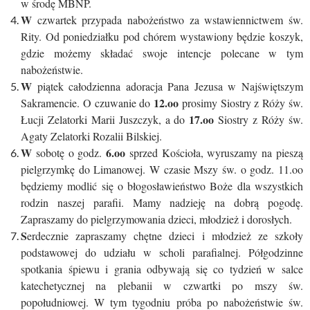
w środę MBNP.
W
czwartek przypada nabożeństwo za wstawiennictwem św.
Rity. Od poniedziałku pod chórem wystawiony będzie koszyk,
gdzie możemy składać swoje intencje polecane w tym
nabożeństwie.
W
piątek całodzienna adoracja Pana Jezusa w Najświętszym
12.oo
Sakramencie. O czuwanie do
prosimy Siostry z Róży św.
17.oo
Łucji Zelatorki Marii Juszczyk, a do
Siostry z Róży św.
Agaty Zelatorki Rozalii Bilskiej.
W
6.oo
sobotę o godz.
sprzed Kościoła, wyruszamy na pieszą
pielgrzymkę do Limanowej. W czasie Mszy św. o godz. 11.oo
będziemy modlić się o błogosławieństwo Boże dla wszystkich
rodzin naszej parafii. Mamy nadzieję na dobrą pogodę.
Zapraszamy do pielgrzymowania dzieci, młodzież i dorosłych.
S
erdecznie zapraszamy chętne dzieci i młodzież ze szkoły
podstawowej do udziału w scholi parafialnej. Półgodzinne
spotkania śpiewu i grania odbywają się co tydzień w salce
katechetycznej na plebanii w czwartki po mszy św.
popołudniowej. W tym tygodniu próba po nabożeństwie św.