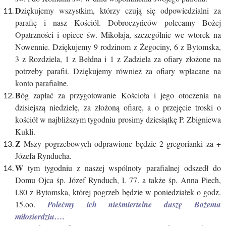
D
ziękujemy wszystkim, którzy czują się odpowiedzialni za
parafię i nasz Kościół. Dobroczyńców polecamy Bożej
Opatrzności i opiece św. Mikołaja, szczególnie we wtorek na
Nowennie. Dziękujemy 9 rodzinom z Żegociny, 6 z Bytomska,
3 z Rozdziela, 1 z Bełdna i 1 z Zadziela za ofiary złożone na
potrzeby parafii. Dziękujemy również za ofiary wpłacane na
konto parafialne.
B
óg zapłać za przygotowanie Kościoła i jego otoczenia na
dzisiejszą niedzielę, za złożoną ofiarę, a o przejęcie troski o
kościół w najbliższym tygodniu prosimy dziesiątkę P. Zbigniewa
Kukli.
Z
Mszy pogrzebowych odprawione będzie 2 gregorianki za +
Józefa Rynducha.
W
tym tygodniu z naszej wspólnoty parafialnej odszedł do
Domu Ojca śp. Józef Rynduch, l. 77. a także śp. Anna Piech,
l.80 z Bytomska, której pogrzeb będzie w poniedziałek o godz.
15.oo.
Polećmy ich nieśmiertelne duszę Bożemu
miłosierdziu….