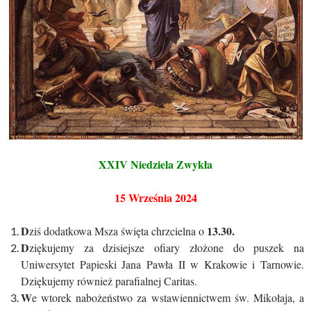
XXIV Niedziela Zwykła
15 Września 2024
D
13.30.
ziś dodatkowa Msza święta chrzcielna o
D
ziękujemy za dzisiejsze ofiary złożone do puszek na
Uniwersytet Papieski Jana Pawła II w Krakowie i Tarnowie.
Dziękujemy również parafialnej Caritas.
W
e wtorek nabożeństwo za wstawiennictwem św. Mikołaja, a