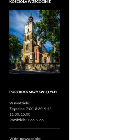
KOŚCIOŁA W ŻEGOCINIE
PORZĄDEK MSZY ŚWIĘTYCH
W niedziele:
Żegocina:
7:00, 8:30, 9:45,
11:00, 15.00
Rozdziele:
7:oo, 9.oo
W dni powszednie: