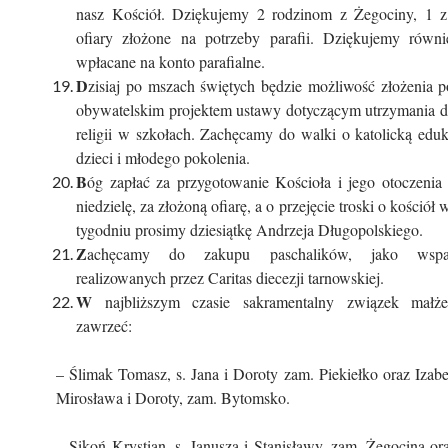
nasz Kościół. Dziękujemy 2 rodzinom z Żegociny, 1 z
ofiary złożone na potrzeby parafii. Dziękujemy równi
wpłacane na konto parafialne.
D
zisiaj po mszach świętych będzie możliwość złożenia 
obywatelskim projektem ustawy dotyczącym utrzymania 
religii w szkołach. Zachęcamy do walki o katolicką edu
dzieci i młodego pokolenia.
B
óg zapłać za przygotowanie Kościoła i jego otoczenia 
niedzielę, za złożoną ofiarę, a o przejęcie troski o kościół
tygodniu prosimy dziesiątkę Andrzeja Długopolskiego.
Z
achęcamy do zakupu paschalików, jako wspa
realizowanych przez Caritas diecezji tarnowskiej.
W
najbliższym czasie sakramentalny związek małże
zawrzeć:
– Ślimak Tomasz, s. Jana i Doroty zam. Piekiełko oraz Izab
Mirosława i Doroty, zam. Bytomsko.
– Sikoń Krystian, s. Janusza i Stanisławy, zam. Żegocina o