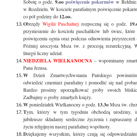
9.oo
poświęcenie pokarmów
Sobotę o godz.
w Bełdnie
w Rozdzielu. W kościele parafialnym poświęcenie poka
12.oo.
co pół godziny do
O
19.o
brzędy
Wigilii Paschalnej
rozpoczną się o godz.
przyniesienie do kościoła paschalików lub świec, które
poświęceniu ognia oraz podczas odnowienia przyrzeczeń 
Później uroczysta Msza św. z procesją rezurekcyjną.
liturgii liczny udział.
NIEDZIELA WIELKANOCNA
– wspominamy zmart
Pana Jezusa.
W
Dzień Zmartwychwstania Pańskiego powinniś
odwiedzić cmentarz parafialny i pomodlić się nad groba
Bardzo prosimy uporządkować groby swoich bliskic
Zadbajmy o groby zmarłych księży.
W
13.3o
poniedziałek Wielkanocny o godz.
Msza św. chrz
T
ym, którzy w tym tygodniu obchodzą urodziny, i
jubileusze składamy serdeczne życzenia i zapraszamy 
życiu religijnym naszej parafialnej wspólnoty.
D
ziękujemy wszystkim, którzy czują się odpowiedzialni