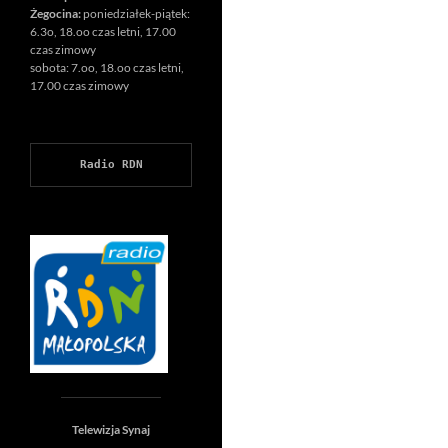
Żegocina:
poniedziałek-piątek:
6.3o, 18.oo czas letni, 17.00
czas zimowy
sobota: 7.oo, 18.oo czas letni,
17.00 czas zimowy
Radio RDN
Telewizja Synaj