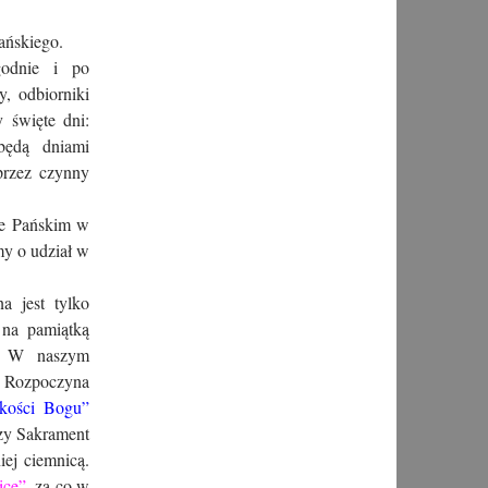
ańskiego.
godnie i po
, odbiorniki
 święte dni:
będą dniami
przez czynny
ie Pańskim w
my o udział w
a jest tylko
 na pamiątką
a. W naszym
Rozpoczyna
kości Bogu”
zy Sakrament
iej ciemnicą.
icę”,
za co w