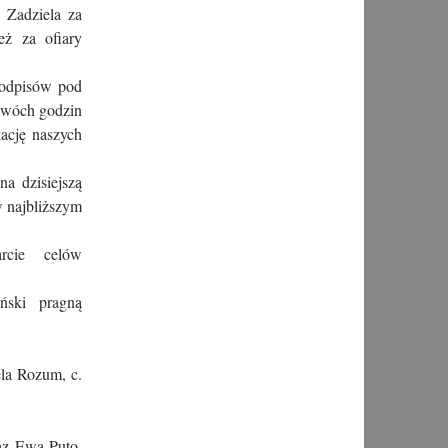
 Zadziela za
eż za ofiary
podpisów pod
dwóch godzin
kację naszych
na dzisiejszą
 w najbliższym
rcie celów
ński pragną
ela Rozum, c.
raz Ewa Puto,