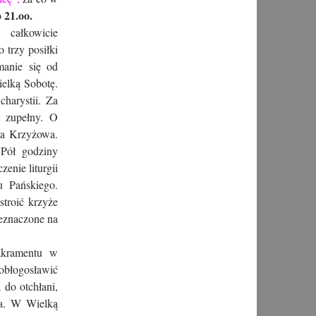
21.oo.
o
całkowicie
trzy posiłki
manie się od
elką Sobotę.
harystii. Za
t zupełny. O
a Krzyżowa.
Pół godziny
enie liturgii
u Pańskiego.
stroić krzyże
zeznaczone na
akramentu w
obłogosławić
 do otchłani,
sa. W Wielką