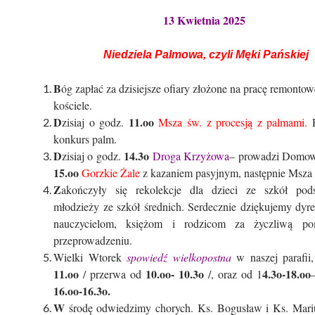
13 Kwietnia 2025
Niedziela Palmowa, czyli Męki Pańskiej
B
óg zapłać za dzisiejsze ofiary złożone na pracę remont
kościele.
D
11.oo
zisiaj o godz.
Msza św. z procesją z palmami.
P
konkurs palm.
D
14.3o
zisiaj o godz.
Droga Krzyżowa
– prowadzi Domow
15.oo
Gorzkie Żale
z kazaniem pasyjnym, następnie Msza
Z
akończyły się rekolekcje dla dzieci ze szkół pod
młodzieży ze szkół średnich. Serdecznie dziękujemy dyr
nauczycielom, księżom i rodzicom za życzliwą 
przeprowadzeniu.
Wielki Wtorek
spowiedź wielkopostna
w naszej parafii
11.oo
10.oo- 10.3o
4.3o-18.oo
/ przerwa od
/, oraz od 1
16.oo-16.3o.
W
środę odwiedzimy chorych. Ks. Bogusław i Ks. Mariu