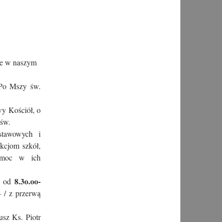
owe w naszym
o Mszy św.
y Kościół, o
 św.
stawowych i
ekcjom szkół,
pomoc w ich
8.3o.oo-
, od
– / z przerwą
sz Ks. Piotr