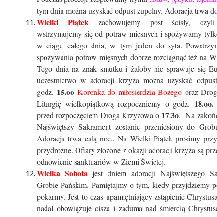
tym dniu można uzyskać odpust zupełny. Adoracja trwa d
Wielki Piątek
zachowujemy post ścisły, czyli 
wstrzymujemy się od potraw mięsnych i spożywamy tylko 
w ciągu całego dnia, w tym jeden do syta. Powstrzy
spożywania potraw mięsnych dobrze rozciągnąć też na Wi
Tego dnia na znak smutku i żałoby nie sprawuje się Euc
uczestnictwo w adoracji krzyża można uzyskać odpus
15.oo
godz.
Koronka do miłosierdzia Bożego
oraz Drog
18.oo.
Liturgię wielkopiątkową rozpoczniemy o godz.
17.3o
przed rozpoczęciem Droga Krzyżowa o
. Na zakończ
Najświętszy Sakrament zostanie przeniesiony do Grob
Adoracja trwa całą noc.. Na Wielki Piątek prosimy przy
przydrożne. Ofiary złożone z okazji adoracji krzyża są pr
odnowienie sanktuariów w Ziemi Świętej.
Wielka Sobota
jest dniem adoracji Najświętszego S
Grobie Pańskim. Pamiętajmy o tym, kiedy przyjdziemy p
pokarmy. Jest to czas upamiętniający zstąpienie Chrystusa
nadal obowiązuje cisza i zaduma nad śmiercią Chrystu