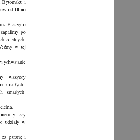
, Bytomsku i
10.oo
rmów od
o.
Proszę o
 zapalimy po
chrzcielnych.
 Weźmy w tej
wychwstanie
my wszyscy
mi zmarłych..
h zmarłych.
cielna.
mieniny czy
do udziały w
 za parafię i