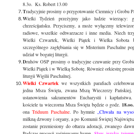
8.3o. Ks. Robert 13.00
T
radycyjnie prosimy o przygotowanie Ciemnicy i Grobu P
W
ielki Tydzień przeżyjmy jako ludzie wierzący: 
chrześcijańsku. Przyciszmy, a może wyłączmy telewizory
radiowe, wszelkie odtwarzacze i inne media. Niech trzy
Wielki Czwartek, Wielki Piątek i Wielka Sobota 
szczególnego zagłębiania się w Misterium Paschalne po
udział w bogatej liturgii.
D
ruhów OSP prosimy o tradycyjne czuwanie przy Grob
Wielki Piątek i w Wielką Sobotę. Również orkiestrę prosi
liturgii Wigilii Paschalnej.
Wielki Czwartek
we wszystkich parafiach celebrowan
jedna Msza Święta, zwana Mszą Wieczerzy Pańskiej,
ustanowienia sakramentów Eucharystii i kapłaństw
18.oo.
kościele ta wieczorna Msza Święta będzie o godz.
ona
Triduum Paschalne
. Po hymnie
„Chwała na wyso
milkną dzwony i organy, a po Komunii Świętej Najświęts
zostanie przeniesiony do ołtarza adoracji, zwanego dawn
Podczas procesji zaśpiewamy hymn
„Sław, języku, tajemn