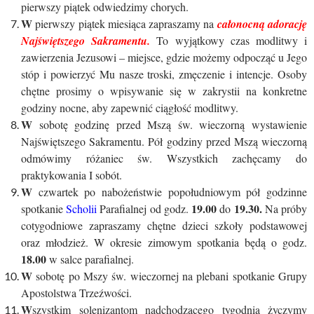
pierwszy piątek odwiedzimy chorych.
W
pierwszy piątek miesiąca zapraszamy na
całonocną adorację
Najświętszego Sakramentu.
To wyjątkowy czas modlitwy i
zawierzenia Jezusowi – miejsce, gdzie możemy odpocząć u Jego
stóp i powierzyć Mu nasze troski, zmęczenie i intencje. Osoby
chętne prosimy o wpisywanie się w zakrystii na konkretne
godziny nocne, aby zapewnić ciągłość modlitwy.
W
sobotę godzinę przed Mszą św. wieczorną wystawienie
Najświętszego Sakramentu. Pół godziny przed Mszą wieczorną
odmówimy różaniec św. Wszystkich zachęcamy do
praktykowania I sobót.
W
czwartek po nabożeństwie popołudniowym pół godzinne
19.00
19.30.
spotkanie
Scholii
Parafialnej od godz.
do
Na próby
cotygodniowe zapraszamy chętne dzieci szkoły podstawowej
oraz młodzież. W okresie zimowym spotkania będą o godz.
18.00
w salce parafialnej.
W
sobotę po Mszy św. wieczornej na plebani spotkanie Grupy
Apostolstwa Trzeźwości.
W
szystkim solenizantom nadchodzącego tygodnia życzymy