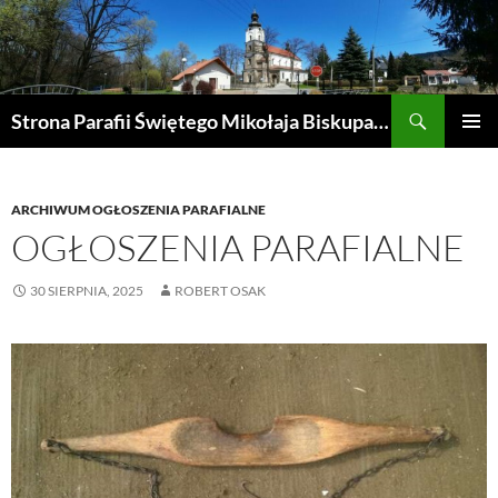
Przejdź
do
treści
Szukaj
Strona Parafii Świętego Mikołaja Biskupa w Żegocinie
MENU
GŁÓWN
ARCHIWUM OGŁOSZENIA PARAFIALNE
OGŁOSZENIA PARAFIALNE
30 SIERPNIA, 2025
ROBERT OSAK