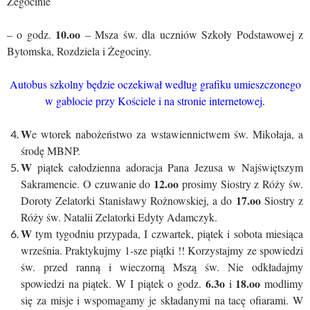
Żegocinie
10.oo
– o godz.
– Msza św. dla uczniów Szkoły Podstawowej z
Bytomska, Rozdziela i Żegociny.
Autobus szkolny będzie oczekiwał według grafiku umieszczonego
w gablocie przy Kościele i na stronie internetowej.
W
e wtorek nabożeństwo za wstawiennictwem św. Mikołaja, a
środę MBNP.
W
piątek całodzienna adoracja Pana Jezusa w Najświętszym
12.oo
Sakramencie. O czuwanie do
prosimy Siostry z Róży św.
17.oo
Doroty Zelatorki Stanisławy Rożnowskiej, a do
Siostry z
Róży św. Natalii Zelatorki Edyty Adamczyk.
W
tym tygodniu przypada, I czwartek, piątek i sobota miesiąca
września. Praktykujmy 1-sze piątki !! Korzystajmy ze spowiedzi
św. przed ranną i wieczorną Mszą św. Nie odkładajmy
6.3o
18.oo
spowiedzi na piątek. W I piątek o godz.
i
modlimy
się za misje i wspomagamy je składanymi na tacę ofiarami. W