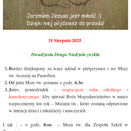
31 Sierpnia 2025
Dwudziesta Druga Niedziela zwykła
B
ardzo dziękujemy za wasz udział w pielgrzymce i we Mszy
św. wczoraj na Pasierbcu.
O
6.3o
d jutra Msze św. poranne o godz.
.
J
utro, poniedziałek –
rozpoczęcie roku szkolnego i
katechetycznego
. Aby uprosić Boże błogosławieństwo w nauce
rozpoczniemy ten rok – Mszami św., które zostaną odprawione
w intencji dzieci i młodzieży i nauczycieli.
8.oo
I tak : – o godz.
– Msza św. dla Zespołu Szkół w