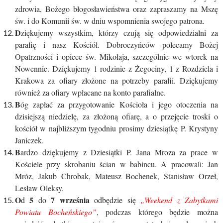
zdrowia, Bożego błogosławieństwa oraz zapraszamy na Mszę
św. i do Komunii św. w dniu wspomnienia swojego patrona.
D
ziękujemy wszystkim, którzy czują się odpowiedzialni za
parafię i nasz Kościół. Dobroczyńców polecamy Bożej
Opatrzności i opiece św. Mikołaja, szczególnie we wtorek na
Nowennie. Dziękujemy 1 rodzinie z Żegociny, 1 z Rozdziela i
Krakowa za ofiary złożone na potrzeby parafii. Dziękujemy
również za ofiary wpłacane na konto parafialne.
B
óg zapłać za przygotowanie Kościoła i jego otoczenia na
dzisiejszą niedzielę, za złożoną ofiarę, a o przejęcie troski o
kościół w najbliższym tygodniu prosimy dziesiątkę P. Krystyny
Janiczek.
B
ardzo dziękujemy z Dziesiątki P. Jana Mroza za prace w
Kościele przy skrobaniu ścian w babincu. A pracowali: Jan
Mróz, Jakub Chrobak, Mateusz Bochenek, Stanisław Orzeł,
Lesław Oleksy.
O
5
7
września
d
do
odbędzie się
„Weekend z Zabytkami
Powiatu Bocheńskiego”
, podczas którego będzie można