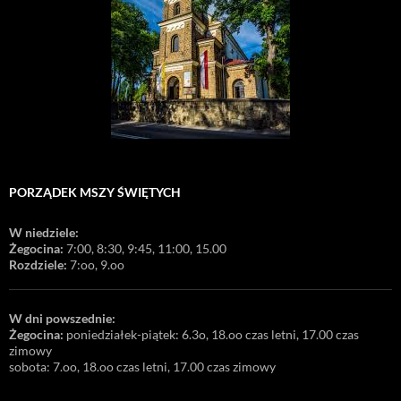
PORZĄDEK MSZY ŚWIĘTYCH
W niedziele:
Żegocina:
7:00, 8:30, 9:45, 11:00, 15.00
Rozdziele:
7:oo, 9.oo
W dni powszednie:
Żegocina:
poniedziałek-piątek: 6.3o, 18.oo czas letni, 17.00 czas
zimowy
sobota: 7.oo, 18.oo czas letni, 17.00 czas zimowy