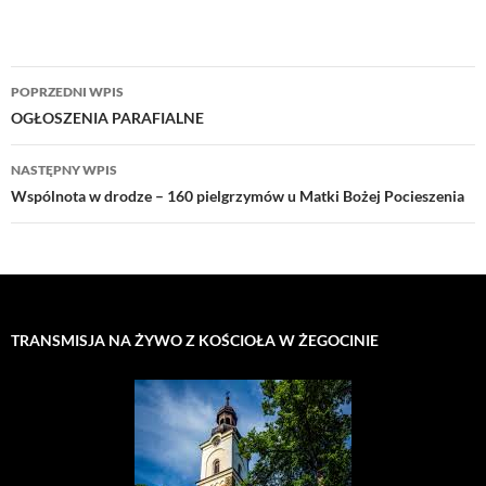
Nawigacja
POPRZEDNI WPIS
wpisu
OGŁOSZENIA PARAFIALNE
NASTĘPNY WPIS
Wspólnota w drodze – 160 pielgrzymów u Matki Bożej Pocieszenia
TRANSMISJA NA ŻYWO Z KOŚCIOŁA W ŻEGOCINIE