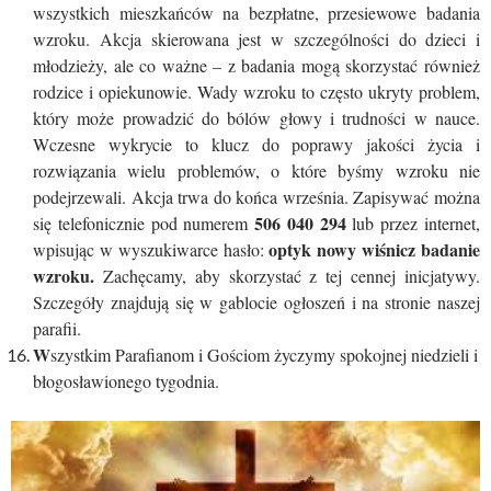
wszystkich mieszkańców na bezpłatne, przesiewowe badania
wzroku. Akcja skierowana jest w szczególności do dzieci i
młodzieży, ale co ważne – z badania mogą skorzystać również
rodzice i opiekunowie. Wady wzroku to często ukryty problem,
który może prowadzić do bólów głowy i trudności w nauce.
Wczesne wykrycie to klucz do poprawy jakości życia i
rozwiązania wielu problemów, o które byśmy wzroku nie
podejrzewali.
Akcja trwa do końca września. Zapisywać można
506 040 294
się telefonicznie pod numerem
lub przez internet,
optyk nowy wiśnicz
badanie
wpisując w wyszukiwarce hasło:
wzroku.
Zachęcamy, aby skorzystać z tej cennej inicjatywy.
Szczegóły znajdują się w gablocie ogłoszeń i na stronie naszej
parafii.
W
szystkim Parafianom i Gościom życzymy spokojnej niedzieli i
błogosławionego tygodnia.