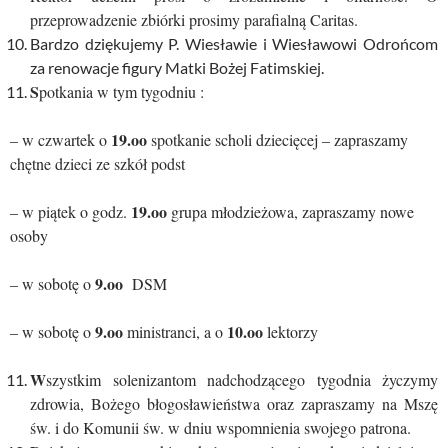
przeprowadzenie zbiórki prosimy parafialną Caritas.
Bardzo dziękujemy P. Wiesławie i Wiesławowi Odrońcom
za renowacje figury Matki Bożej Fatimskiej.
S
potkania w tym tygodniu :
19.oo
– w czwartek o
spotkanie scholi dziecięcej – zapraszamy
chętne dzieci ze szkół podst
19.oo
– w piątek o godz.
grupa młodzieżowa, zapraszamy nowe
osoby
9.oo
– w sobotę o
DSM
9.oo
10.oo
– w sobotę o
ministranci, a o
lektorzy
W
szystkim solenizantom nadchodzącego tygodnia życzymy
zdrowia, Bożego błogosławieństwa oraz zapraszamy na Mszę
św. i do Komunii św. w dniu wspomnienia swojego patrona.