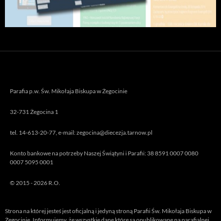
Parafia p.w. Św. Mikołaja Biskupa w Żegocinie
32-731 Żegocina 1
tel. 14-613-20-77, e-mail: zegocina@diecezja.tarnow.pl
Konto bankowe na potrzeby Naszej Świątyni i Parafii: 38 8591 0007 0080
0007 5095 0001
© 2015 - 2026 R.O.
Strona na której jesteś jest oficjalną i jedyną stroną Parafii Św. Mikołaja Biskupa w
Żegocinie. Informujemy, że wszystkie dane które są opublikowane na parafialnej