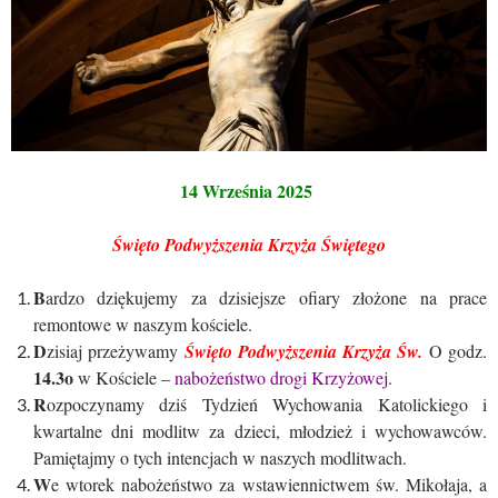
14 Września 2025
Święto Podwyższenia Krzyża Świętego
B
ardzo dziękujemy za dzisiejsze ofiary złożone na prace
remontowe w naszym kościele.
D
zisiaj przeżywamy
Święto Podwyższenia Krzyża Św.
O godz.
14.3o
w Kościele –
nabożeństwo drogi Krzyżowej
.
R
ozpoczynamy dziś Tydzień Wychowania Katolickiego i
kwartalne dni modlitw za dzieci, młodzież i wychowawców.
Pamiętajmy o tych intencjach w naszych modlitwach.
W
e wtorek nabożeństwo za wstawiennictwem św. Mikołaja, a