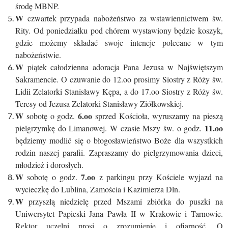
środę MBNP.
W
czwartek przypada nabożeństwo za wstawiennictwem św.
Rity. Od poniedziałku pod chórem wystawiony będzie koszyk,
gdzie możemy składać swoje intencje polecane w tym
nabożeństwie.
W
piątek całodzienna adoracja Pana Jezusa w Najświętszym
Sakramencie. O czuwanie do 12.oo prosimy Siostry z Róży św.
Lidii Zelatorki Stanisławy Kępa, a do 17.oo Siostry z Róży św.
Teresy od Jezusa Zelatorki Stanisławy Ziółkowskiej.
W
6.oo
sobotę o godz.
sprzed Kościoła, wyruszamy na pieszą
11.oo
pielgrzymkę do Limanowej. W czasie Mszy św. o godz.
będziemy modlić się o błogosławieństwo Boże dla wszystkich
rodzin naszej parafii. Zapraszamy do pielgrzymowania dzieci,
młodzież i dorosłych.
W
7.oo
sobotę o godz.
z parkingu przy Kościele wyjazd na
wycieczkę do Lublina, Zamościa i Kazimierza Dln.
W
przyszłą niedzielę przed Mszami zbiórka do puszki na
Uniwersytet Papieski Jana Pawła II w Krakowie i Tarnowie.
Rektor uczelni prosi o zrozumienie i ofiarność. O