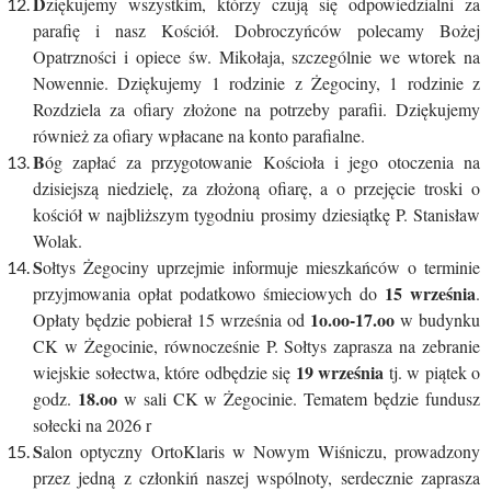
D
ziękujemy wszystkim, którzy czują się odpowiedzialni za
parafię i nasz Kościół. Dobroczyńców polecamy Bożej
Opatrzności i opiece św. Mikołaja, szczególnie we wtorek na
Nowennie. Dziękujemy 1 rodzinie z Żegociny, 1 rodzinie z
Rozdziela za ofiary złożone na potrzeby parafii. Dziękujemy
również za ofiary wpłacane na konto parafialne.
B
óg zapłać za przygotowanie Kościoła i jego otoczenia na
dzisiejszą niedzielę, za złożoną ofiarę, a o przejęcie troski o
kościół w najbliższym tygodniu prosimy dziesiątkę P. Stanisław
Wolak.
S
ołtys Żegociny uprzejmie informuje mieszkańców o terminie
15 września
przyjmowania opłat podatkowo śmieciowych do
.
1o.oo-17.oo
Opłaty będzie pobierał 15 września od
w budynku
CK w Żegocinie, równocześnie P. Sołtys zaprasza na zebranie
19 września
wiejskie sołectwa, które odbędzie się
tj. w piątek o
18.oo
godz.
w sali CK w Żegocinie. Tematem będzie fundusz
sołecki na 2026 r
S
alon optyczny OrtoKlaris w Nowym Wiśniczu, prowadzony
przez jedną z członkiń naszej wspólnoty, serdecznie zaprasza