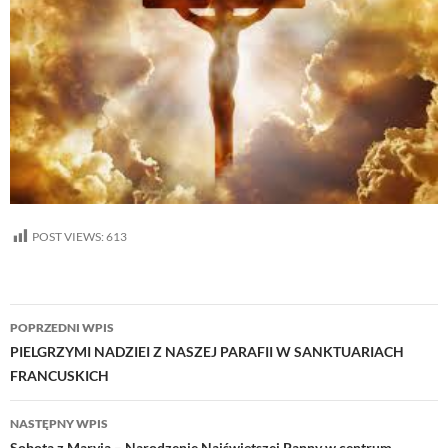
POST VIEWS:
613
Nawigacja
POPRZEDNI WPIS
wpisu
PIELGRZYMI NADZIEI Z NASZEJ PARAFII W SANKTUARIACH
FRANCUSKICH
NASTĘPNY WPIS
Sobota z Maryją – Narodzenie Najświętszej Panny w centrum