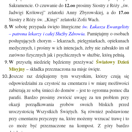
12.oo
Sakramencie. O czuwanie do
prosimy Siostry z Róży „św.
17.oo
Jadwigi Królowej” zelatorki Anny Zbyrowskiej, a do
Siostry z Róży św. „Kingi” zelatorki Zofii Wach.
W
sobotę przypada święto liturgiczne
św. Łukasza Ewangelisty
– patrona lekarzy i całej Służby Zdrowia.
Pamiętajmy o osobach
posługujących chorym – lekarzach, pielęgniarkach, opiekunach
medycznych, i prośmy w ich intencjach, żeby nie zabrakło im sił
zarówno fizycznych jak i psychicznych w służbie, którą pełnią.
W
Światowy Dzień
przyszłą niedzielę będziemy przeżywać
Misyjny
–
składka przeznaczona na misje święte.
J
eszcze raz dziękujemy tym wszystkim, którzy czują się
odpowiedzialni za czystość na cmentarzu i w miarę możliwości
zabierają ze sobą śmieci do domów – jest to ogromna pomoc dla
parafii. Bardzo prosimy zwrócić uwagę za ten problem przy
okazji porządkowania grobów swoich bliskich przed
uroczystością Wszystkich Świętych. Są również podstawione
przy cmentarzu przyczepy na, które możemy wrzucać trawę i to
co może być przeznaczone na kompost. Z góry bardzo