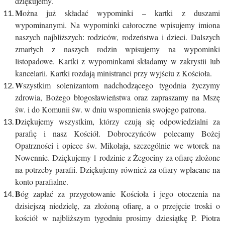
dziękujemy.
M
ożna już składać wypominki – kartki z duszami
wypominanymi. Na wypominki całoroczne wpisujemy imiona
naszych najbliższych: rodziców, rodzeństwa i dzieci. Dalszych
zmarłych z naszych rodzin wpisujemy na wypominki
listopadowe. Kartki z wypominkami składamy w zakrystii lub
kancelarii. Kartki rozdają ministranci przy wyjściu z Kościoła.
W
szystkim solenizantom nadchodzącego tygodnia życzymy
zdrowia, Bożego błogosławieństwa oraz zapraszamy na Mszę
św. i do Komunii św. w dniu wspomnienia swojego patrona.
D
ziękujemy wszystkim, którzy czują się odpowiedzialni za
parafię i nasz Kościół. Dobroczyńców polecamy Bożej
Opatrzności i opiece św. Mikołaja, szczególnie we wtorek na
Nowennie. Dziękujemy 1 rodzinie z Żegociny za ofiarę złożone
na potrzeby parafii. Dziękujemy również za ofiary wpłacane na
konto parafialne.
B
óg zapłać za przygotowanie Kościoła i jego otoczenia na
dzisiejszą niedzielę, za złożoną ofiarę, a o przejęcie troski o
kościół w najbliższym tygodniu prosimy dziesiątkę P. Piotra