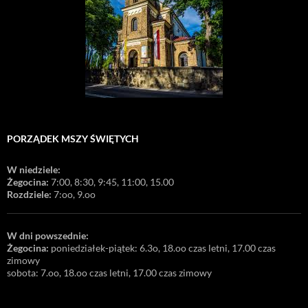
PORZĄDEK MSZY ŚWIĘTYCH
W niedziele:
Żegocina:
7:00, 8:30, 9:45, 11:00, 15.00
Rozdziele:
7:oo, 9.oo
W dni powszednie:
Żegocina:
poniedziałek-piątek: 6.3o, 18.oo czas letni, 17.00 czas
zimowy
sobota: 7.oo, 18.oo czas letni, 17.00 czas zimowy