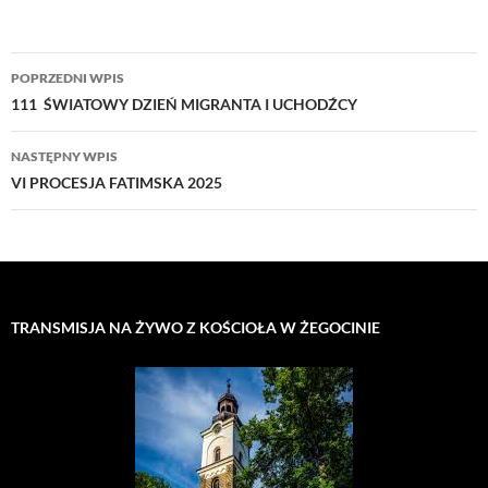
Nawigacja
POPRZEDNI WPIS
wpisu
111 ŚWIATOWY DZIEŃ MIGRANTA I UCHODŹCY
NASTĘPNY WPIS
VI PROCESJA FATIMSKA 2025
TRANSMISJA NA ŻYWO Z KOŚCIOŁA W ŻEGOCINIE