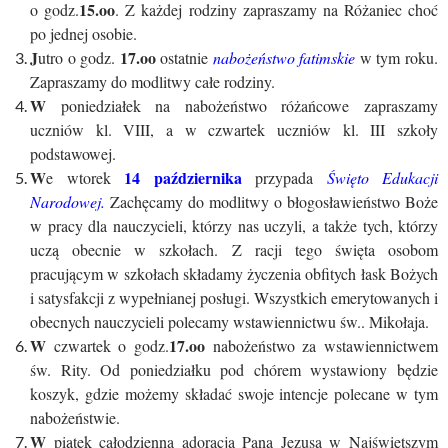
15.oo
o godz.
. Z każdej rodziny zapraszamy na Różaniec choć
po jednej osobie.
J
17.oo
utro o godz.
ostatnie
nabożeństwo fatimskie
w tym roku.
Zapraszamy do modlitwy całe rodziny.
W
poniedziałek na nabożeństwo różańcowe zapraszamy
uczniów kl. VIII, a w czwartek uczniów kl. III szkoły
podstawowej.
W
14 października
e wtorek
przypada
Święto Edukacji
Narodowej.
Zachęcamy do modlitwy o błogosławieństwo Boże
w pracy dla nauczycieli, którzy nas uczyli, a także tych, którzy
uczą obecnie w szkołach. Z racji tego święta osobom
pracującym w szkołach składamy życzenia obfitych łask Bożych
i satysfakcji z wypełnianej posługi. Wszystkich emerytowanych i
obecnych nauczycieli polecamy wstawiennictwu św.. Mikołaja.
W
17.oo
czwartek o godz.
nabożeństwo za wstawiennictwem
św. Rity. Od poniedziałku pod chórem wystawiony będzie
koszyk, gdzie możemy składać swoje intencje polecane w tym
nabożeństwie.
W
piątek całodzienna adoracja Pana Jezusa w Najświętszym