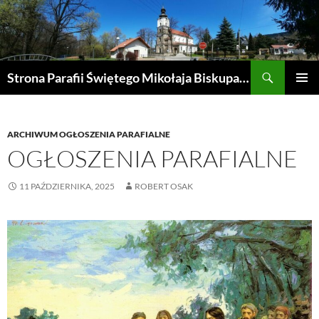
Przejdź
do
treści
Szukaj
Strona Parafii Świętego Mikołaja Biskupa w Żegocinie
MENU
GŁÓWN
ARCHIWUM OGŁOSZENIA PARAFIALNE
OGŁOSZENIA PARAFIALNE
11 PAŹDZIERNIKA, 2025
ROBERT OSAK