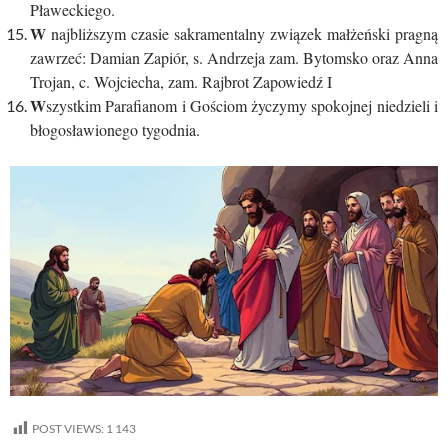
Pławeckiego.
W
najbliższym czasie sakramentalny związek małżeński pragną
zawrzeć: Damian Zapiór, s. Andrzeja zam. Bytomsko oraz Anna
Trojan, c. Wojciecha, zam. Rajbrot Zapowiedź I
W
szystkim Parafianom i Gościom życzymy spokojnej niedzieli i
błogosławionego tygodnia.
POST VIEWS:
1 143