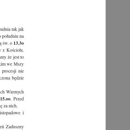
H
udnia tak jak
 południu na
13.3o
ą św. o
y z Kościoła.
my że jest to
żkim we Mszy
procesji nie
czona będzie
ch Wiernych
15.oo
. Przed
ę za nich.
istopadowe i
ień Zaduszny