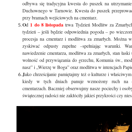
odbywa się tradycyjna kwesta do puszek na utrzymani
Duchownego w Tarnowie. Kwesta do puszek przeprowa
przy bramach wejściowych na cmentarz.
O
1 do 8 listopada
d
trwa Tydzień Modlitw za Zmarłych
tydzień – jeśli będzie odpowiednia pogoda – po wieczor
procesja na cmentarz i modlitwa za zmarłych. Można w
zyskiwać odpusty zupełne –spełniając warunki. War
nawiedzenie cmentarza, modlitwa za zmarłych, stan łaski 
wolność od przywiązania do grzechu, Komunia św., mod
nasz” i „Wierzę w Boga” oraz modlitwa w intencjach Papi
J
ako chrześcijanie pamiętajmy też o kulturze i właściwy
kiedy w tych dniach panuje wzmożony ruch na d
cmentarzach. Baczniej obserwujmy nasze pociechy i osoby
świątecznej radości nie zakłóciły jakieś przykrości czy nies