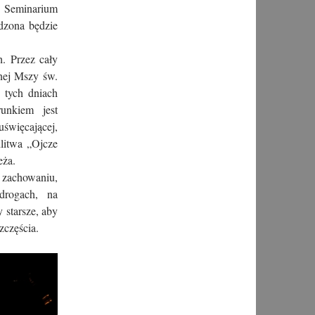
e Seminarium
dzona będzie
. Przez cały
nej Mszy św.
 tych dniach
unkiem jest
uświęcającej,
litwa „Ojcze
eża.
m zachowaniu,
rogach, na
 starsze, aby
zczęścia.