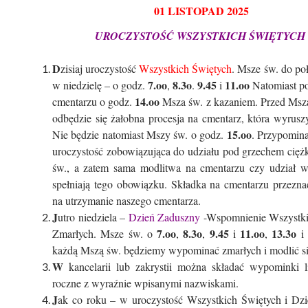
01 LISTOPAD 2025
UROCZYSTOŚĆ WSZYSTKICH ŚWIĘTYC
D
zisiaj uroczystość
Wszystkich Świętych
. Msze św. do poł
7.oo
8.3o
9.45
11.oo
w niedzielę – o godz.
,
.
i
Natomiast po
14.oo
cmentarzu o godz.
Msza św. z kazaniem. Przed Msz
odbędzie się żałobna procesja na cmentarz, która wyrusz
15.oo
Nie będzie natomiast Mszy św. o godz.
. Przypomina
uroczystość zobowiązująca do udziału pod grzechem cię
św., a zatem sama modlitwa na cmentarzu czy udział w 
spełniają tego obowiązku. Składka na cmentarzu przezna
na utrzymanie naszego cmentarza.
J
utro niedziela –
Dzień Zaduszny
-Wspomnienie Wszystki
7.oo
8.3o
9.45
11.oo
13.3o
Zmarłych. Msze św. o
,
,
i
,
i
każdą Mszą św. będziemy wypominać zmarłych i modlić si
W
kancelarii lub zakrystii można składać wypominki l
roczne z wyraźnie wpisanymi nazwiskami.
J
ak co roku – w uroczystość Wszystkich Świętych i Dz