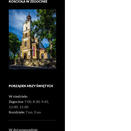
KOŚCIOŁA W ŻEGOCINIE
PORZĄDEK MSZY ŚWIĘTYCH
W niedziele:
Żegocina:
7:00, 8:30, 9:45,
11:00, 15.00
Rozdziele:
7:oo, 9.oo
W dni powszednie: