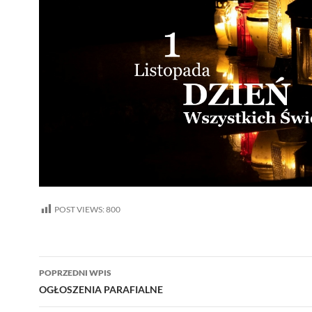
POST VIEWS:
800
Nawigacja
POPRZEDNI WPIS
wpisu
OGŁOSZENIA PARAFIALNE