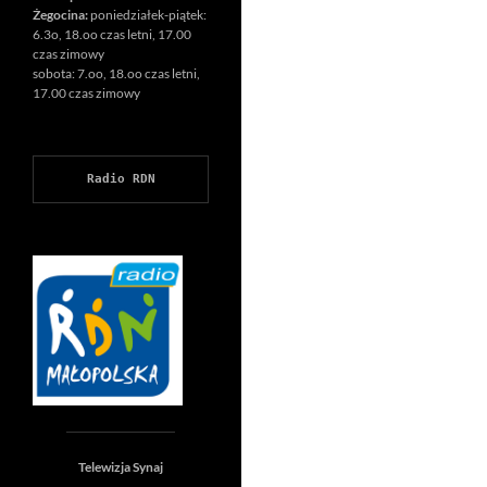
Żegocina:
poniedziałek-piątek:
6.3o, 18.oo czas letni, 17.00
czas zimowy
sobota: 7.oo, 18.oo czas letni,
17.00 czas zimowy
Radio RDN
Telewizja Synaj