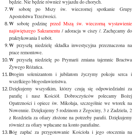
będzie. Nie będzie również wyjazdu do chorych.
W
sobotę po Mszy św. wieczornej spotkanie Grupy
Apostolstwa Trzeźwości.
W
sobotę godzinę
przed Mszą św. wieczorną wystawienie
najświętszego Sakramentu
/ adoracja w ciszy /. Zachęcamy do
praktykowania I sobót.
W
przyszłą niedzielę składka inwestycyjna przeznaczona na
prace remontowe.
W
przyszłą niedzielę po Prymarii zmiana tajemnic Bractwa
Żywego Różańca.
D
rogim solenizantom i jubilatom życzymy pokoju serca i
wszelkiego błogosławieństwa.
Dziękujemy wszystkim, którzy czują się odpowiedzialni za
parafię i nasz Kościół. Dobroczyńców polecamy Bożej
Opatrzności i opiece św. Mikołaja, szczególnie we wtorek na
Nowennie. Dziękujemy 5 rodzinom z Żegociny, 3 z Zadziela, 2
z Rozdziela za ofiary złożone na potrzeby parafii. Dziękujemy
również za ofiary wpłacane na konto parafialne.
B
óg zapłać za przygotowanie Kościoła i jego otoczenia na