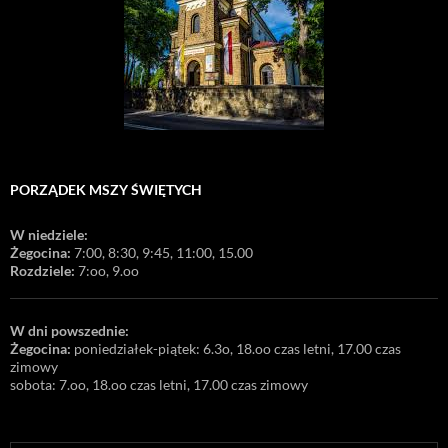
PORZĄDEK MSZY ŚWIĘTYCH
W niedziele:
Żegocina:
7:00, 8:30, 9:45, 11:00, 15.00
Rozdziele:
7:oo, 9.oo
W dni powszednie:
Żegocina:
poniedziałek-piątek: 6.3o, 18.oo czas letni, 17.00 czas
zimowy
sobota: 7.oo, 18.oo czas letni, 17.00 czas zimowy