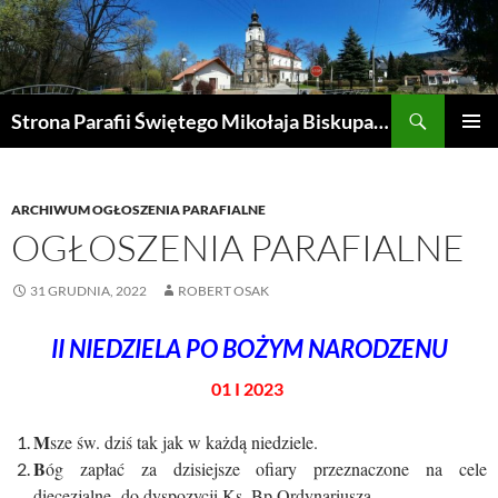
Przejdź
do
treści
Szukaj
Strona Parafii Świętego Mikołaja Biskupa w Żegocinie
MENU
GŁÓWN
ARCHIWUM OGŁOSZENIA PARAFIALNE
OGŁOSZENIA PARAFIALNE
31 GRUDNIA, 2022
ROBERT OSAK
II NIEDZIELA PO BOŻYM NARODZENU
01 I 2023
M
sze św. dziś tak jak w każdą niedziele.
B
óg zapłać za dzisiejsze ofiary przeznaczone na cele
diecezjalne- do dyspozycji Ks. Bp Ordynariusza.