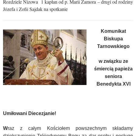
Rozdziele Nizowa 1 kapłan od p. Marii Zamora – drugi od rodziny
Józefa i Zofii Sajdak na spotkanie
Komunikat
Biskupa
Tarnowskiego
w związku ze
śmiercią papieża
seniora
Benedykta XVI
Umiłowani Diecezjanie!
W
raz z całym Kościołem powszechnym składamy
dziękczynienie Trójjedynemu Bogu za dar osoby i posługę