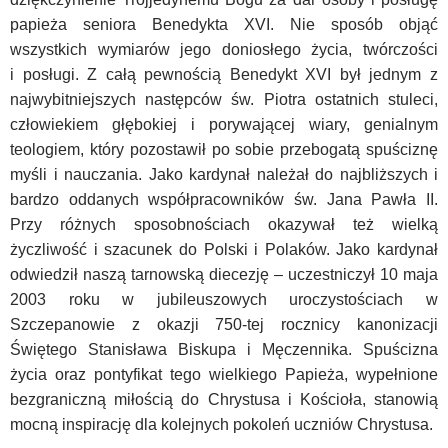
papieża seniora Benedykta XVI. Nie sposób objąć
wszystkich wymiarów jego doniosłego życia, twórczości
i posługi. Z całą pewnością Benedykt XVI był jednym z
najwybitniejszych następców św. Piotra ostatnich stuleci,
człowiekiem głębokiej i porywającej wiary, genialnym
teologiem, który pozostawił po sobie przebogatą spuściznę
myśli i nauczania. Jako kardynał należał do najbliższych i
bardzo oddanych współpracowników św. Jana Pawła II.
Przy różnych sposobnościach okazywał też wielką
życzliwość i szacunek do Polski i Polaków. Jako kardynał
odwiedził naszą tarnowską diecezję – uczestniczył 10 maja
2003 roku w jubileuszowych uroczystościach w
Szczepanowie z okazji 750-tej rocznicy kanonizacji
Świętego Stanisława Biskupa i Męczennika. Spuścizna
życia oraz pontyfikat tego wielkiego Papieża, wypełnione
bezgraniczną miłością do Chrystusa i Kościoła, stanowią
mocną inspirację dla kolejnych pokoleń uczniów Chrystusa.