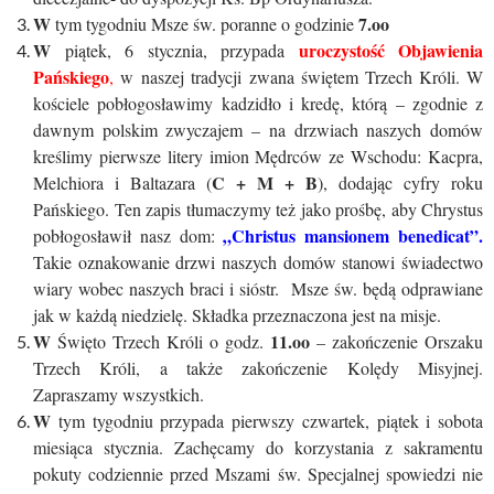
W
7.oo
tym tygodniu Msze św. poranne o godzinie
W
uroczystość Objawienia
piątek, 6 stycznia, przypada
Pańskiego
,
w naszej tradycji zwana świętem Trzech Króli. W
kościele pobłogosławimy kadzidło i kredę, którą – zgodnie z
dawnym polskim zwyczajem – na drzwiach naszych domów
kreślimy pierwsze litery imion Mędrców ze Wschodu: Kacpra,
C + M + B
Melchiora i Baltazara (
), dodając cyfry roku
Pańskiego. Ten zapis tłumaczymy też jako prośbę, aby Chrystus
„Christus mansionem benedicat”.
pobłogosławił nasz dom:
Takie oznakowanie drzwi naszych domów stanowi świadectwo
wiary wobec naszych braci i sióstr. Msze św. będą odprawiane
jak w każdą niedzielę. Składka przeznaczona jest na misje.
W
11.oo
Święto Trzech Króli o godz.
– zakończenie Orszaku
Trzech Króli, a także zakończenie Kolędy Misyjnej.
Zapraszamy wszystkich.
W
tym tygodniu przypada pierwszy czwartek, piątek i sobota
miesiąca stycznia. Zachęcamy do korzystania z sakramentu
pokuty codziennie przed Mszami św. Specjalnej spowiedzi nie