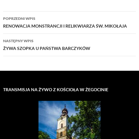
Nawigacja
POPRZEDNI WPIS
wpisu
RENOWACJA MONSTRANCJI I RELIKWIARZA ŚW. MIKOŁAJA
NASTĘPNY WPIS
ŻYWA SZOPKA U PAŃSTWA BARCZYKÓW
TRANSMISJA NA ŻYWO Z KOŚCIOŁA W ŻEGOCINIE