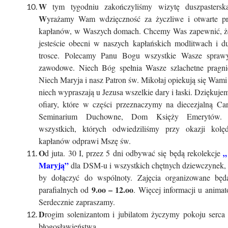
W
tym tygodniu zakończyliśmy wizytę duszpastersk
W
yrażamy Wam wdzięczność za życzliwe i otwarte prz
kapłanów, w Waszych domach. Chcemy Was zapewnić, że
jesteście obecni w naszych kapłańskich modlitwach i du
trosce. Polecamy Panu Bogu wszystkie Wasze sprawy
zawodowe. Niech Bóg spełnia Wasze szlachetne pragnie
Niech Maryja i nasz Patron św. Mikołaj opiekują się Wami 
niech wypraszają u Jezusa wszelkie dary i łaski. Dziękuje
ofiary, które w części przeznaczymy na diecezjalną Car
Seminarium Duchowne, Dom Księży Emerytów. 
wszystkich, których odwiedziliśmy przy okazji kol
kapłanów odprawi Mszę św.
O
„
d juta. 30 I, przez 5 dni odbywać się będą rekolekcje
Maryją”
dla DSM-u i wszystkich chętnych dziewczynek, 
by dołączyć do wspólnoty. Zajęcia organizowane bę
9.oo – 12.oo
parafialnych od
. Więcej informacji u anima
Serdecznie zapraszamy.
D
rogim solenizantom i jubilatom życzymy pokoju serca 
błogosławieństwa.