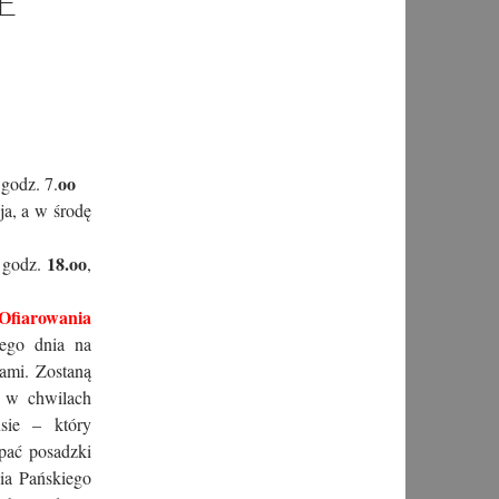
E
oo
 godz. 7.
a, a w środę
18.oo
a godz.
,
Ofiarowania
ego dnia na
ami. Zostaną
a w chwilach
sie – który
apać posadzki
ia Pańskiego