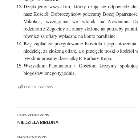
D
ziękujemy wszystkim, którzy czują się odpowiedzialni
nasz Kościół. Dobroczyńców polecamy Bożej Opatrzności 
Mikołaja, szczególnie we wtorek na Nowennie. D
rodzinom z Żegociny za ofiary złożone na potrzeby parafi
również za ofiary wpłacane na konto parafialne.
B
óg zapłać za przygotowanie Kościoła i jego otoczenia 
niedzielę, za złożoną ofiarę, a o przejęcie troski o kościół
tygodniu prosimy dziesiątkę P. Barbary Kępa.
W
szystkim Parafianom i Gościom życzymy spokojnej
błogosławionego tygodnia.
POST VIEWS:
559
Nawigacja
POPRZEDNI WPIS
wpisu
NIEDZIELA BIBLIJNA
NASTĘPNY WPIS