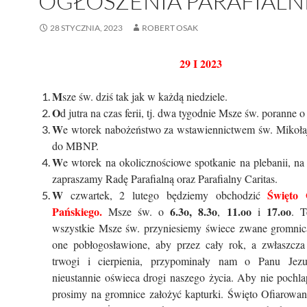
OGŁOSZENIA PARAFIALN
28 STYCZNIA, 2023
ROBERT OSAK
29 I 2023
M
sze św. dziś tak jak w każdą niedziele.
O
d jutra na czas ferii, tj. dwa tygodnie Msze św. poranne o
W
e wtorek nabożeństwo za wstawiennictwem św. Mikołaj
do MBNP.
W
e wtorek na okolicznościowe spotkanie na plebanii, n
zapraszamy Radę Parafialną oraz Parafialny Caritas.
W
Święto 
czwartek, 2 lutego będziemy obchodzić
Pańskiego.
6.3o,
8.3o
11.oo
17.oo
Msze św. o
,
i
. T
wszystkie Msze św. przyniesiemy świece zwane gromnic
one pobłogosławione, aby przez cały rok, a zwłaszcz
trwogi i cierpienia, przypominały nam o Panu Jezu
nieustannie oświeca drogi naszego życia. Aby nie pochl
prosimy na gromnice założyć kapturki. Święto Ofiarowan