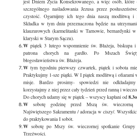
jest Dniem Życia Konsekrowanego, a więc osób, które 
szczególnego naśladowania Jezusa przez posłuszeństw
czystość. Ogarnijmy ich tego dnia naszą modlitwą i ż
Składka w tym dniu przeznaczona będzie na utrzymani
klauzurowych (karmelitanki w Tarnowie, bernardynki w 
klaryski w Starym Sączu).
W
piątek 3 lutego wspomnienie św. Błażeja, biskupa i
patrona chorych na gardło. Po Mszach Święt
błogosławieństwa św. Błażeja.
W
tym tygodniu pierwszy czwartek, piątek i sobota mies
Praktykujmy 1-sze piątki. W I piątek modlitwą i ofiara
misje. Bardzo prosimy- spowiedzi nie odkładajmy
korzystajmy z niej przez cały tydzień przed ranną i wiecz
8.3o
Do chorych udamy się w piątek – wszyscy kapłani od
W
sobotę godzinę przed Mszą św. wieczorną w
Najświętszego Sakramentu / adoracja w ciszy/. Wszystki
do praktykowania I sobót.
W
sobotę po Mszy św. wieczornej spotkanie Grupy 
Trzeźwości.