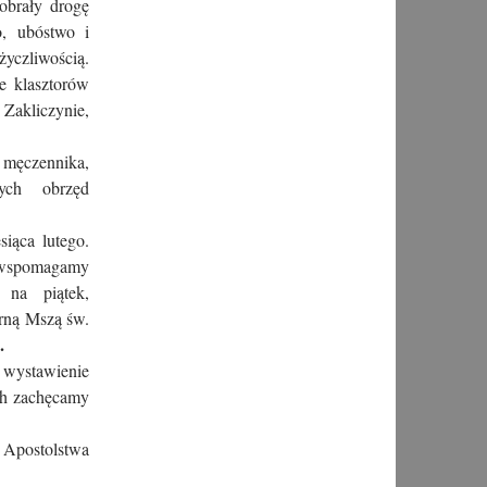
obrały drogę
o, ubóstwo i
yczliwością.
e klasztorów
Zakliczynie,
 męczennika,
ych obrzęd
iąca lutego.
mi wspomagamy
 na piątek,
orną Mszą św.
.
ystawienie
ch zachęcamy
Apostolstwa