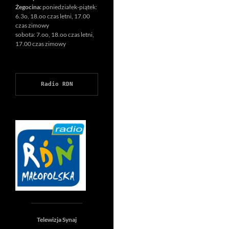
Żegocina:
poniedziałek-piątek:
6.3o, 18.oo czas letni, 17.00
czas zimowy
sobota: 7.oo, 18.oo czas letni,
17.00 czas zimowy
Radio RDN
Telewizja Synaj