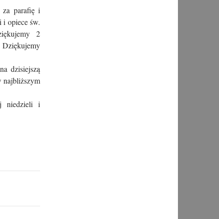
 za parafię i
i opiece św.
ziękujemy 2
i. Dziękujemy
na dzisiejszą
 w najbliższym
 niedzieli i