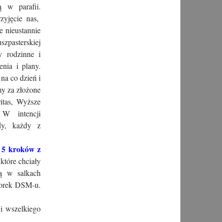
ą w parafii.
yjęcie nas,
 nieustannie
szpasterskiej
 rodzinne i
nia i plany.
na co dzień i
my za złożone
itas, Wyższe
W intencji
ędy, każdy z
 5 kroków z
które chciały
dą w salkach
torek DSM-u.
i wszelkiego