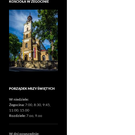
KOŚCIOŁA W ŻEGOCINIE
PORZĄDEK MSZY ŚWIĘTYCH
W niedziele:
Żegocina:
7:00, 8:30, 9:45,
11:00, 15.00
Rozdziele:
7:oo, 9.oo
W dni powszednie: