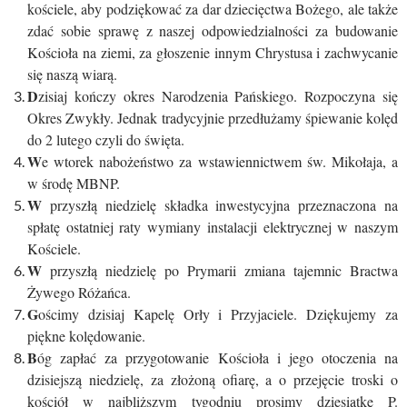
kościele, aby podziękować za dar dziecięctwa Bożego, ale także
zdać sobie sprawę z naszej odpowiedzialności za budowanie
Kościoła na ziemi, za głoszenie innym Chrystusa i zachwycanie
się naszą wiarą.
D
zisiaj kończy okres Narodzenia Pańskiego. Rozpoczyna się
Okres Zwykły. Jednak tradycyjnie przedłużamy śpiewanie kolęd
do 2 lutego czyli do święta.
W
e wtorek nabożeństwo za wstawiennictwem św. Mikołaja, a
w środę MBNP.
W
przyszłą niedzielę składka inwestycyjna przeznaczona na
spłatę ostatniej raty wymiany instalacji elektrycznej w naszym
Kościele.
W
przyszłą niedzielę po Prymarii zmiana tajemnic Bractwa
Żywego Różańca.
G
ościmy dzisiaj Kapelę Orły i Przyjaciele. Dziękujemy za
piękne kolędowanie.
B
óg zapłać za przygotowanie Kościoła i jego otoczenia na
dzisiejszą niedzielę, za złożoną ofiarę, a o przejęcie troski o
kościół w najbliższym tygodniu prosimy dziesiątkę P.