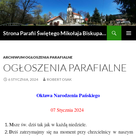
Przejdź
do
treści
Szukaj
Strona Parafii Świętego Mikołaja Biskupa w Żegocinie
MENU
GŁÓWN
ARCHIWUM OGŁOSZENIA PARAFIALNE
OGŁOSZENIA PARAFIALNE
6 STYCZNIA, 2024
ROBERT OSAK
Oktawa Narodzenia Pańskiego
07 Stycznia 2024
M
sze św. dziś tak jak w każdą niedziele.
D
ziś zatrzymajmy się na moment przy chrzcielnicy w naszym