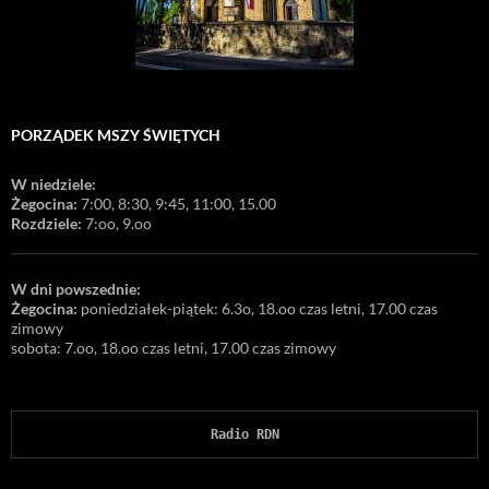
PORZĄDEK MSZY ŚWIĘTYCH
W niedziele:
Żegocina:
7:00, 8:30, 9:45, 11:00, 15.00
Rozdziele:
7:oo, 9.oo
W dni powszednie:
Żegocina:
poniedziałek-piątek: 6.3o, 18.oo czas letni, 17.00 czas
zimowy
sobota: 7.oo, 18.oo czas letni, 17.00 czas zimowy
Radio RDN