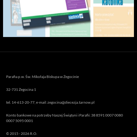
Parafia p.w. Św. Mikołaja Biskupa w Żegocinie
32-731 Żegocina 1
tel. 14-613-20-77, e-mail: zegocina@diecezja.tarnow.pl
Konto bankowe na potrzeby Naszej Świątyni i Parafii: 38 8591 0007 0080
0007 5095 0001
© 2015 - 2026 R.O.