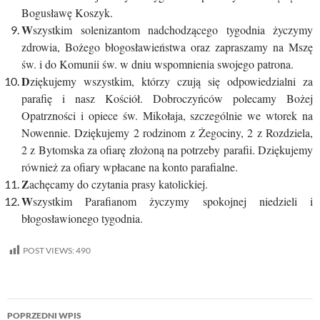
Bogusławę Koszyk.
W
szystkim solenizantom nadchodzącego tygodnia życzymy
zdrowia, Bożego błogosławieństwa oraz zapraszamy na Mszę
św. i do Komunii św. w dniu wspomnienia swojego patrona.
D
ziękujemy wszystkim, którzy czują się odpowiedzialni za
parafię i nasz Kościół. Dobroczyńców polecamy Bożej
Opatrzności i opiece św. Mikołaja, szczególnie we wtorek na
Nowennie. Dziękujemy 2 rodzinom z Żegociny, 2 z Rozdziela,
2 z Bytomska za ofiarę złożoną na potrzeby parafii. Dziękujemy
również za ofiary wpłacane na konto parafialne.
Z
achęcamy do czytania prasy katolickiej.
W
szystkim Parafianom życzymy spokojnej niedzieli i
błogosławionego tygodnia.
POST VIEWS:
490
Nawigacja
POPRZEDNI WPIS