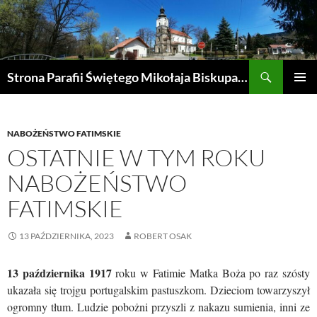
Przejdź
do
treści
Szukaj
Strona Parafii Świętego Mikołaja Biskupa w Żegocinie
MENU
GŁÓWN
NABOŻEŃSTWO FATIMSKIE
OSTATNIE W TYM ROKU
NABOŻEŃSTWO
FATIMSKIE
13 PAŹDZIERNIKA, 2023
ROBERT OSAK
13 października 1917
roku w Fatimie Matka Boża po raz szósty
ukazała się trojgu portugalskim pastuszkom. Dzieciom towarzyszył
ogromny tłum. Ludzie pobożni przyszli z nakazu sumienia, inni ze