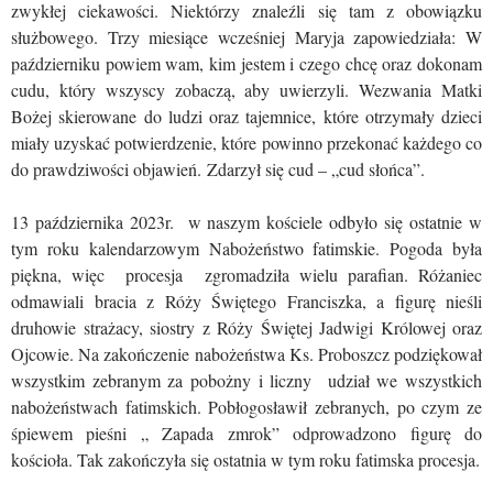
zwykłej ciekawości. Niektórzy znaleźli się tam z obowiązku
służbowego. Trzy miesiące wcześniej Maryja zapowiedziała: W
październiku powiem wam, kim jestem i czego chcę oraz dokonam
cudu, który wszyscy zobaczą, aby uwierzyli. Wezwania Matki
Bożej skierowane do ludzi oraz tajemnice, które otrzymały dzieci
miały uzyskać potwierdzenie, które powinno przekonać każdego co
do prawdziwości objawień. Zdarzył się cud – „cud słońca”.
13 października 2023r. w naszym kościele odbyło się ostatnie w
tym roku kalendarzowym Nabożeństwo fatimskie. Pogoda była
piękna, więc procesja zgromadziła wielu parafian. Różaniec
odmawiali bracia z Róży Świętego Franciszka, a figurę nieśli
druhowie strażacy, siostry z Róży Świętej Jadwigi Królowej oraz
Ojcowie. Na zakończenie nabożeństwa Ks. Proboszcz podziękował
wszystkim zebranym za pobożny i liczny udział we wszystkich
nabożeństwach fatimskich. Pobłogosławił zebranych, po czym ze
śpiewem pieśni „ Zapada zmrok” odprowadzono figurę do
kościoła. Tak zakończyła się ostatnia w tym roku fatimska procesja.