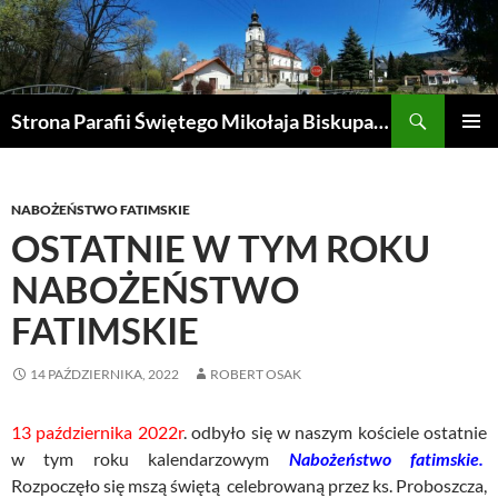
Przejdź
do
treści
Szukaj
Strona Parafii Świętego Mikołaja Biskupa w Żegocinie
MENU
GŁÓWN
NABOŻEŃSTWO FATIMSKIE
OSTATNIE W TYM ROKU
NABOŻEŃSTWO
FATIMSKIE
14 PAŹDZIERNIKA, 2022
ROBERT OSAK
13 października 2022r
. odbyło się w naszym kościele ostatnie
w tym roku kalendarzowym
Nabożeństwo fatimskie.
Rozpoczęło się mszą świętą celebrowaną przez ks. Proboszcza,