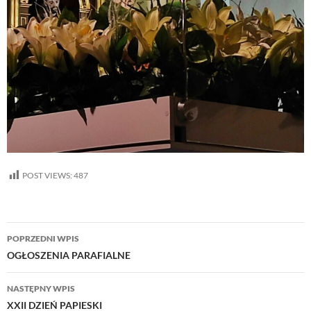
POST VIEWS:
487
Nawigacja
POPRZEDNI WPIS
wpisu
OGŁOSZENIA PARAFIALNE
NASTĘPNY WPIS
XXII DZIEŃ PAPIESKI