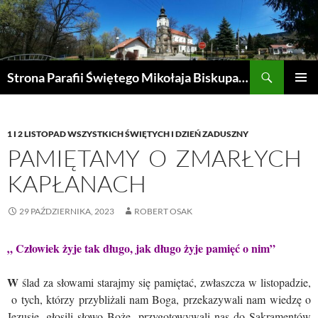
Przejdź
do
treści
Szukaj
Strona Parafii Świętego Mikołaja Biskupa w Żegocinie
MENU
GŁÓWN
1 I 2 LISTOPAD WSZYSTKICH ŚWIĘTYCH I DZIEŃ ZADUSZNY
PAMIĘTAMY O ZMARŁYCH
KAPŁANACH
29 PAŹDZIERNIKA, 2023
ROBERT OSAK
„ Człowiek żyje tak długo, jak długo żyje pamięć o nim”
W
ślad za słowami starajmy się pamiętać, zwłaszcza w listopadzie,
o tych, którzy przybliżali nam Boga, przekazywali nam wiedzę o
Jezusie, głosili słowo Boże, przygotowywali nas do Sakramentów