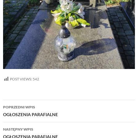
POST VIEWS:
542
Nawigacja
POPRZEDNI WPIS
wpisu
OGŁOSZENIA PARAFIALNE
NASTĘPNY WPIS
OGŁOSZENIA PARAFIALNE