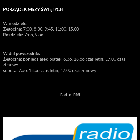
PORZĄDEK MSZY ŚWIĘTYCH
W niedziele:
Żegocina:
7:00, 8:30, 9:45, 11:00, 15.00
Rozdziele:
7:oo, 9.oo
W dni powszednie:
Żegocina:
poniedziałek-piątek: 6.3o, 18.oo czas letni, 17.00 czas
zimowy
sobota: 7.oo, 18.oo czas letni, 17.00 czas zimowy
Radio RDN