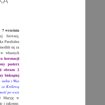
KA
7 września
ża
j Siewnej,
a Parafialna
odlili się za
 w własnych
a koronacji
sny pasterz
ji obrazu 2
zy biskupiej
siebie i Was
ą za Królową
rność po wsze
ł Maryję w
e i zakonne.