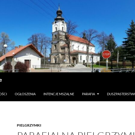
e
OŚCI
OGŁOSZENIA
INTENCJE MSZALNE
PARAFIA
DUSZPASTERSTW
PIELGRZYMKI