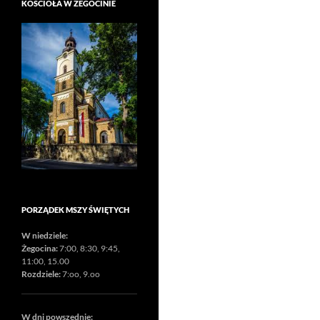
KOŚCIOŁA W ŻEGOCINIE
PORZĄDEK MSZY ŚWIĘTYCH
W niedziele:
Żegocina:
7:00, 8:30, 9:45,
11:00, 15.00
Rozdziele:
7:oo, 9.oo
W dni powszednie: