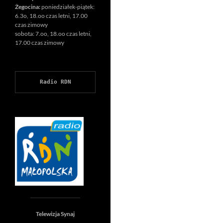
Żegocina:
poniedziałek-piątek:
6.3o, 18.oo czas letni, 17.00
czas zimowy
sobota: 7.oo, 18.oo czas letni,
17.00 czas zimowy
Radio RDN
Telewizja Synaj