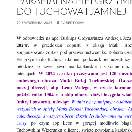
PARAFIALNA PIELGRZYM
DO TUCHOWA I JAMNEJ
8 WRZEŚNIA, 2024
ROBERT OSAK
W
odpowiedzi na apel Biskupa Ordynariusza Andrzeja Je
2024r.
w przeddzień odpustu z okazji Matki Boże
zorganizowana została pod przewodnictwem ks. Roberta Osak
Pielgrzymka do Tuchowa i Jamnej, podczas której uczestnicy m
młodzież, o nowe powołania kapłańskie i zakonne oraz
W 2024 r. roku przeżywana jest 120 rocznic
intencjach.
cudownego obrazu Matki Bożej Tuchowskiej. Ówcze
naszej diecezji, abp Leon Wałęga, w czasie koronac
października 1904 r. u stóp ołtarza złożył insygnia wład
(mitrę i pastorał), mówiąc:
W dniu tym pamiętnym oddałem 
wszystkich w opiekę Matki Boskiej Tuchowskiej, obrałem J
całej diecezji, a wszyscy obecni złożyli Jej ślubowanie na wie
czasy,
po czym abp Leon w gorącej modlitwie błaga
Tuchowskim Wizerunku o liczne, święte powołania kapłański