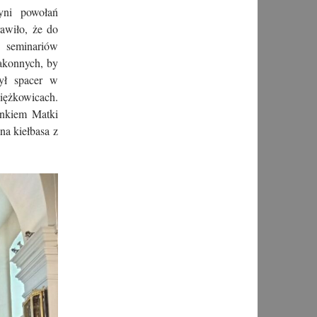
yni powołań
awiło, że do
h seminariów
zakonnych, by
ył spacer w
iężkowicach.
unkiem Matki
na kiełbasa z