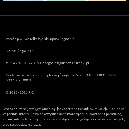
Parafia p.w. Św. Mikołaja Biskupa w Żegocinie
32-731 Żegocina 1
tel. 14-613-20-77, e-mail: zegocina@diecezja.tarnow.pl
Konto bankowe na potrzeby Naszej Świątyni i Parafii: 38 8591 0007 0080
0007 5095 0001
© 2015 - 2026 R.O.
Strona na której jesteś jest oficjalną i jedyną stroną Parafii Św. Mikołaja Biskupa w
Żegocinie. Informujemy, że wszystkie dane które są opublikowane na parafialnej
stronie internetowej, są umieszczane wyłącznie za zgodą osób zainteresowanych,
albo na podstawie prawa.