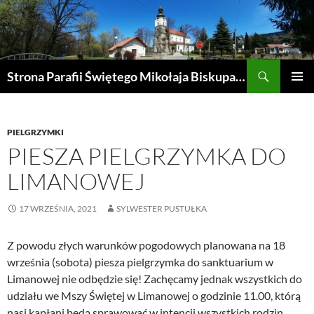
Przejdź
do
treści
Szukaj
Strona Parafii Świętego Mikołaja Biskupa w Żegocinie
MENU
GŁÓWN
PIELGRZYMKI
PIESZA PIELGRZYMKA DO
LIMANOWEJ
17 WRZEŚNIA, 2021
SYLWESTER PUSTUŁKA
Z powodu złych warunków pogodowych planowana na 18
września (sobota) piesza pielgrzymka do sanktuarium w
Limanowej nie odbędzie się! Zachęcamy jednak wszystkich do
udziału we Mszy Świętej w Limanowej o godzinie 11.00, którą
nasi kapłani będą sprawować w intencji wszystkich rodzin