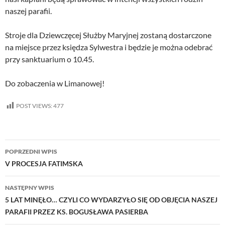
naszej parafii.
Stroje dla Dziewczęcej Służby Maryjnej zostaną dostarczone
na miejsce przez księdza Sylwestra i będzie je można odebrać
przy sanktuarium o 10.45.
Do zobaczenia w Limanowej!
POST VIEWS:
477
Nawigacja
POPRZEDNI WPIS
wpisu
V PROCESJA FATIMSKA
NASTĘPNY WPIS
5 LAT MINĘŁO… CZYLI CO WYDARZYŁO SIĘ OD OBJĘCIA NASZEJ
PARAFII PRZEZ KS. BOGUSŁAWA PASIERBA