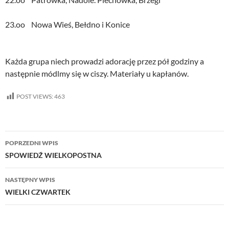
23.oo Nowa Wieś, Bełdno i Konice
Każda grupa niech prowadzi adorację przez pół godziny a
następnie módlmy się w ciszy. Materiały u kapłanów.
POST VIEWS:
463
Nawigacja
POPRZEDNI WPIS
wpisu
SPOWIEDŹ WIELKOPOSTNA
NASTĘPNY WPIS
WIELKI CZWARTEK