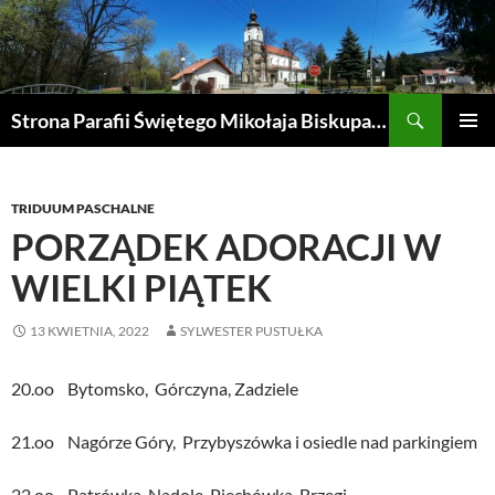
Przejdź
do
treści
Szukaj
Strona Parafii Świętego Mikołaja Biskupa w Żegocinie
MENU
GŁÓWN
TRIDUUM PASCHALNE
PORZĄDEK ADORACJI W
WIELKI PIĄTEK
13 KWIETNIA, 2022
SYLWESTER PUSTUŁKA
20.oo Bytomsko, Górczyna, Zadziele
21.oo Nagórze Góry, Przybyszówka i osiedle nad parkingiem
22.oo Patrówka, Nadole. Piechówka, Brzegi