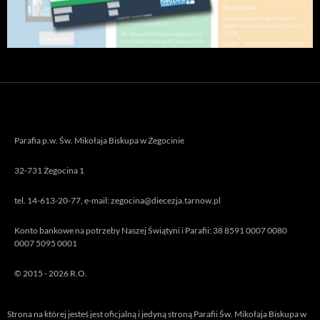
Parafia p.w. Św. Mikołaja Biskupa w Żegocinie
32-731 Żegocina 1
tel. 14-613-20-77, e-mail: zegocina@diecezja.tarnow.pl
Konto bankowe na potrzeby Naszej Świątyni i Parafii: 38 8591 0007 0080
0007 5095 0001
© 2015 - 2026 R.O.
Strona na której jesteś jest oficjalną i jedyną stroną Parafii Św. Mikołaja Biskupa w