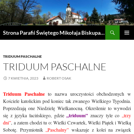
Przejdź
do
treści
Szukaj
Strona Parafii Świętego Mikołaja Biskupa w Żegocinie
MENU
GŁÓWN
TRIDUUM PASCHALNE
TRIDUUM PASCHALNE
7 KWIETNIA, 2023
ROBERT OSAK
Triduum Paschalne
to nazwa uroczystości obchodzonych w
Kościele katolickim pod koniec tak zwanego Wielkiego Tygodnia.
Poprzedzają one Niedzielę Wielkanocną. Określenie to wywodzi
„triduum”
się z języka łacińskiego, gdzie
znaczy tyle co
„trzy
dni”
, a zatem chodzi tu o: Wielki Czwartek, Wielki Piątek i Wielką
Sobotę. Przymiotnik
„Paschalny”
wskazuje z kolei na związek