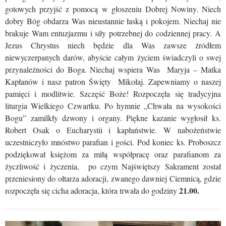
gotowych przyjść z pomocą w głoszeniu Dobrej Nowiny. Niech
dobry Bóg obdarza Was nieustannie łaską i pokojem. Niechaj nie
brakuje Wam entuzjazmu i siły potrzebnej do codziennej pracy. A
Jezus Chrystus niech będzie dla Was zawsze źródłem
niewyczerpanych darów, abyście całym życiem świadczyli o swej
przynależności do Boga. Niechaj wspiera Was Maryja – Matka
Kapłanów i nasz patron Święty Mikołaj. Zapewniamy o naszej
pamięci i modlitwie. Szczęść Boże! Rozpoczęła się tradycyjna
liturgia Wielkiego Czwartku. Po hymnie „Chwała na wysokości
Bogu” zamilkły dzwony i organy. Piękne kazanie wygłosił ks.
Robert Osak o Eucharystii i kapłaństwie. W nabożeństwie
uczestniczyło mnóstwo parafian i gości. Pod koniec ks. Proboszcz
podziękował księżom za miłą współpracę oraz parafianom za
życzliwość i życzenia, po czym Najświętszy Sakrament został
przeniesiony do ołtarza adoracji, zwanego dawniej Ciemnicą, gdzie
21.00.
rozpoczęła się cicha adoracja, która trwała do godziny