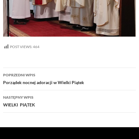
POST VIEWS:
464
Nawigacja
POPRZEDNI WPIS
wpisu
Porządek nocnej adoracji w Wielki Piątek
NASTĘPNY WPIS
WIELKI PIĄTEK