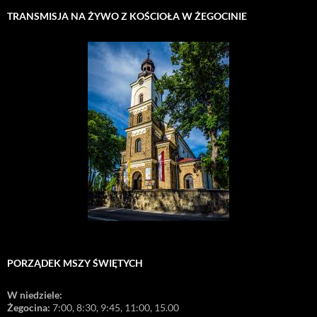
TRANSMISJA NA ŻYWO Z KOŚCIOŁA W ŻEGOCINIE
PORZĄDEK MSZY ŚWIĘTYCH
W niedziele:
Żegocina:
7:00, 8:30, 9:45, 11:00, 15.00