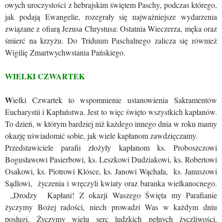
owych uroczystości z hebrajskim świętem Paschy, podczas którego,
jak podają Ewangelie, rozegrały się najważniejsze wydarzenia
związane z ofiarą Jezusa Chrystusa: Ostatnia Wieczerza, męka oraz
śmierć na krzyżu. Do Triduum Paschalnego zalicza się również
Wigilię Zmartwychwstania Pańskiego.
WIELKI CZWARTEK
W
ielki Czwartek to wspomnienie ustanowienia Sakramentów
Eucharystii i Kapłaństwa. Jest to więc święto wszystkich kapłanów.
To dzień, w którym bardziej niż każdego innego dnia w roku mamy
okazję uświadomić sobie, jak wiele kapłanom zawdzięczamy.
Przedstawiciele parafii złożyły kapłanom ks. Proboszczowi
Bogusławowi Pasierbowi, ks. Leszkowi Dudziakowi, ks. Robertowi
Osakowi, ks. Piotrowi Klósce, ks. Janowi Wąchała, ks. Januszowi
Sądlowi, życzenia i wręczyli kwiaty oraz baranka wielkanocnego.
„Drodzy Kapłani! Z okazji Waszego Święta my Parafianie
życzymy Bożej radości, niech prowadzi Was w każdym dniu
posługi. Życzymy wielu serc ludzkich pełnych życzliwości,