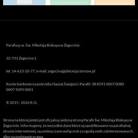
Parafia p.w. Św. Mikołaja Biskupa w Żegocinie
32-731 Żegocina 1
tel. 14-613-20-77, e-mail: zegocina@diecezja.tarnow.pl
Konto bankowe na potrzeby Naszej Świątyni i Parafii: 38 8591 0007 0080
0007 5095 0001
© 2015 - 2026 R.O.
Strona na której jesteś jest oficjalną i jedyną stroną Parafii Św. Mikołaja Biskupa w
Żegocinie. Informujemy, że wszystkie dane które są opublikowane na parafialnej
stronie internetowej, są umieszczane wyłącznie za zgodą osób zainteresowanych,
albo na podstawie prawa.