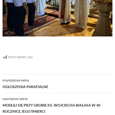
POST VIEWS:
564
Nawigacja
POPRZEDNI WPIS
wpisu
OGŁOSZENIA PARAFIALNE
NASTĘPNY WPIS
MODLILI SIĘ PRZY GROBIE KS. WOJCIECHA BIAŁASA W 40
ROCZNICĘ JEGO ŚMIERCI