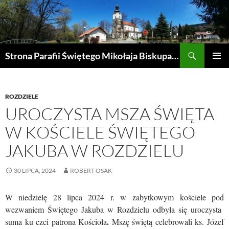
Przejdź
do
treści
Szukaj
Strona Parafii Świętego Mikołaja Biskupa w Żegocinie
MENU
GŁÓWN
ROZDZIELE
UROCZYSTA MSZA ŚWIĘTA
W KOŚCIELE ŚWIĘTEGO
JAKUBA W ROZDZIELU
30 LIPCA, 2024
ROBERT OSAK
W niedzielę 28 lipca 2024 r. w zabytkowym kościele pod
wezwaniem Świętego Jakuba w Rozdzielu odbyła się uroczysta
.
suma ku czci patrona Kościoła
Mszę świętą celebrowali ks. Józef