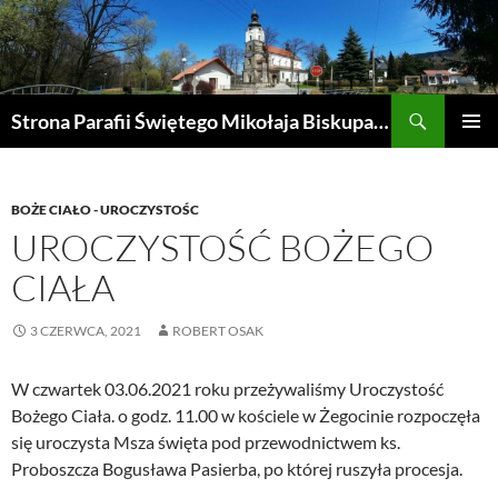
Przejdź
do
treści
Szukaj
Strona Parafii Świętego Mikołaja Biskupa w Żegocinie
MENU
GŁÓWN
BOŻE CIAŁO - UROCZYSTOŚC
UROCZYSTOŚĆ BOŻEGO
CIAŁA
3 CZERWCA, 2021
ROBERT OSAK
W czwartek 03.06.2021 roku przeżywaliśmy Uroczystość
Bożego Ciała. o godz. 11.00 w kościele w Żegocinie rozpoczęła
się uroczysta Msza święta pod przewodnictwem ks.
Proboszcza Bogusława Pasierba, po której ruszyła procesja.