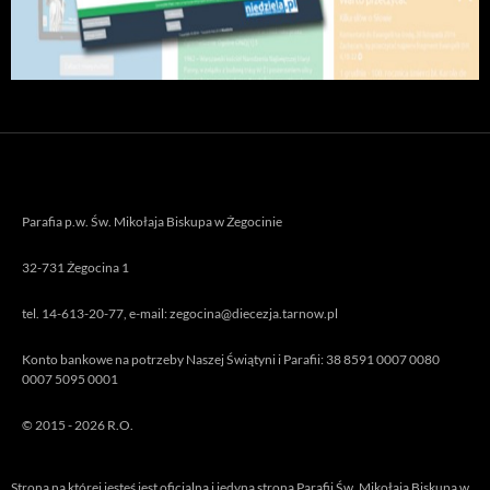
Parafia p.w. Św. Mikołaja Biskupa w Żegocinie
32-731 Żegocina 1
tel. 14-613-20-77, e-mail: zegocina@diecezja.tarnow.pl
Konto bankowe na potrzeby Naszej Świątyni i Parafii: 38 8591 0007 0080
0007 5095 0001
© 2015 - 2026 R.O.
Strona na której jesteś jest oficjalną i jedyną stroną Parafii Św. Mikołaja Biskupa w