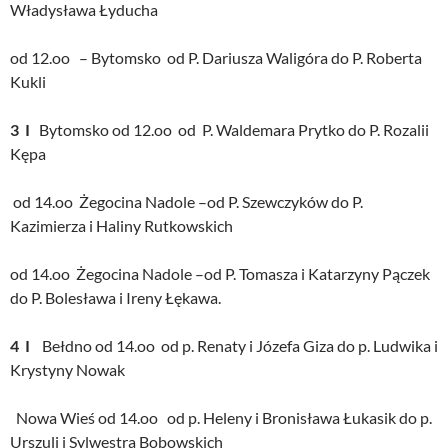
Władysława Łyducha
od 12.oo – Bytomsko od P. Dariusza Waligóra do P. Roberta
Kukli
3 I
Bytomsko od 12.oo od P. Waldemara Prytko do P. Rozalii
Kępa
od 14.oo Żegocina Nadole –od P. Szewczyków do P.
Kazimierza i Haliny Rutkowskich
od 14.oo Żegocina Nadole –od P. Tomasza i Katarzyny Pączek
do P. Bolesława i Ireny Łękawa.
4 I
Bełdno od 14.oo od p. Renaty i Józefa Giza do p. Ludwika i
Krystyny Nowak
Nowa Wieś od 14.oo od p. Heleny i Bronisława Łukasik do p.
Urszuli i Sylwestra Bobowskich