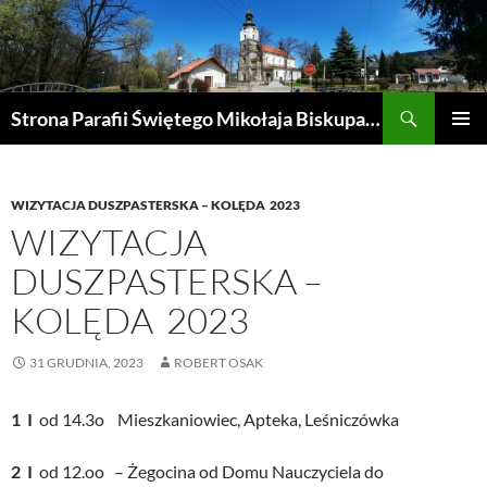
Przejdź
do
treści
Szukaj
Strona Parafii Świętego Mikołaja Biskupa w Żegocinie
MENU
GŁÓWN
WIZYTACJA DUSZPASTERSKA – KOLĘDA 2023
WIZYTACJA
DUSZPASTERSKA –
KOLĘDA 2023
31 GRUDNIA, 2023
ROBERT OSAK
1 I
od 14.3o Mieszkaniowiec, Apteka, Leśniczówka
2 I
od 12.oo – Żegocina od Domu Nauczyciela do