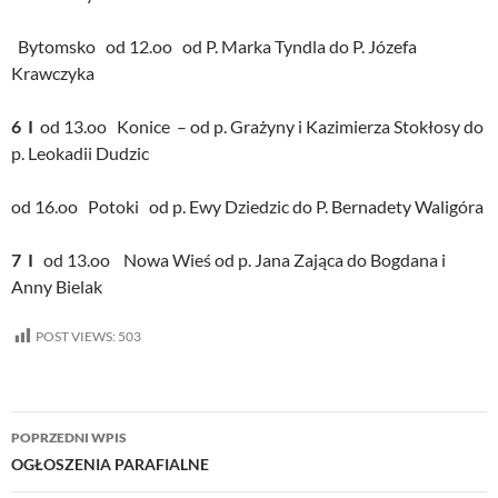
Bytomsko od 12.oo od P. Marka Tyndla do P. Józefa
Krawczyka
6 I
od 13.oo Konice – od p. Grażyny i Kazimierza Stokłosy do
p. Leokadii Dudzic
od 16.oo Potoki od p. Ewy Dziedzic do P. Bernadety Waligóra
7 I
od 13.oo Nowa Wieś od p. Jana Zająca do Bogdana i
Anny Bielak
POST VIEWS:
503
Nawigacja
POPRZEDNI WPIS
wpisu
OGŁOSZENIA PARAFIALNE