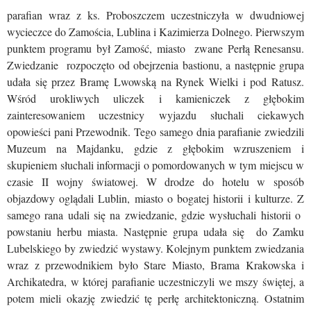
parafian wraz z ks. Proboszczem uczestniczyła w dwudniowej
wycieczce do Zamościa, Lublina i Kazimierza Dolnego. Pierwszym
punktem programu był Zamość, miasto zwane Perłą Renesansu.
Zwiedzanie rozpoczęto od obejrzenia bastionu, a następnie grupa
udała się przez Bramę Lwowską na Rynek Wielki i pod Ratusz.
Wśród urokliwych uliczek i kamieniczek z głębokim
zainteresowaniem uczestnicy wyjazdu słuchali ciekawych
opowieści pani Przewodnik. Tego samego dnia parafianie zwiedzili
Muzeum na Majdanku, gdzie z głębokim wzruszeniem i
skupieniem słuchali informacji o pomordowanych w tym miejscu w
czasie II wojny światowej. W drodze do hotelu w sposób
objazdowy oglądali Lublin, miasto o bogatej historii i kulturze. Z
samego rana udali się na zwiedzanie, gdzie wysłuchali historii o
powstaniu herbu miasta. Następnie grupa udała się do Zamku
Lubelskiego by zwiedzić wystawy. Kolejnym punktem zwiedzania
wraz z przewodnikiem było Stare Miasto, Brama Krakowska i
Archikatedra, w której parafianie uczestniczyli we mszy świętej, a
potem mieli okazję zwiedzić tę perłę architektoniczną. Ostatnim