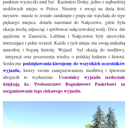
punktem wycieczki miał być Kazimierz Dolny, jedno z najbardziej
urokliwych miejsc w Polsce. Niestety z uwagi na dużą ilość
turystów- miasto to zostało zamknięte i grupa nie wjechała do tego
pięknego miejsca, dotarła natomiast do Nałęczowa, gdzie była
okazja trochę odpocząć i spróbować nałęczowskiej wody. Dwa dni
spędzone w Zamościu, Lublinie i Nałęczowie były niezwykle
interesujące i pełne wrażeń. Każde z tych miejsc ma swoją unikalną
atmosferę i bogatą historię. Wyjazd był okazją do modlitwy,
integracji oraz poszerzenia wiedzy o polskiej kulturze i historii.
podziękowania kierujemy do wszystkich uczestników
Serdeczne
wyjazdu
,
którzy swoim zaangażowaniem, modlitwą i śpiewem
Uczestnicy wyjazdu serdecznie
ubogacili to wydarzenie.
dziękują ks. Proboszczowi Bogusławowi Pasierbowi za
zorganizowanie tego ciekawego wyjazdu.