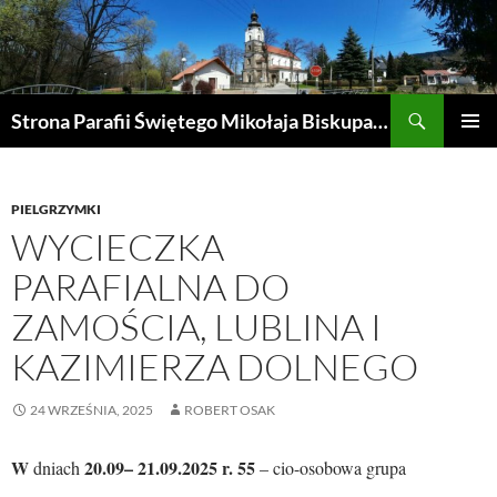
Przejdź
do
treści
Szukaj
Strona Parafii Świętego Mikołaja Biskupa w Żegocinie
MENU
GŁÓWN
PIELGRZYMKI
WYCIECZKA
PARAFIALNA DO
ZAMOŚCIA, LUBLINA I
KAZIMIERZA DOLNEGO
24 WRZEŚNIA, 2025
ROBERT OSAK
W
20.09– 21.09.2025 r. 55
dniach
– cio-osobowa grupa