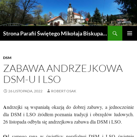
Przejdź
do
treści
Szukaj
Strona Parafii Świętego Mikołaja Biskupa w Żegocinie
MENU
GŁÓWN
DSM
ZABAWA ANDRZEJKOWA
DSM-U I LSO
26 LISTOPADA, 2022
ROBERT OSAK
A
ndrzejki są wspaniałą okazją do dobrej zabawy, a jednocześnie
dla DSM i LSO źródłem poznania tradycji i obrzędów ludowych.
26 listopada odbyła się andrzejkowa zabawa dla DSM i LSO.
O
d samego rana w świetlicy parafialnej DSM i LSO świetnie