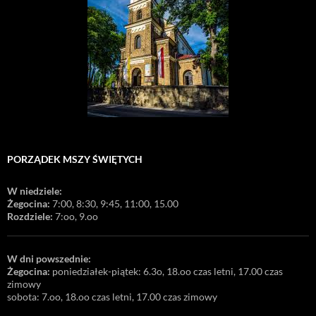
PORZĄDEK MSZY ŚWIĘTYCH
W niedziele:
Żegocina:
7:00, 8:30, 9:45, 11:00, 15.00
Rozdziele:
7:oo, 9.oo
W dni powszednie:
Żegocina:
poniedziałek-piątek: 6.3o, 18.oo czas letni, 17.00 czas
zimowy
sobota: 7.oo, 18.oo czas letni, 17.00 czas zimowy