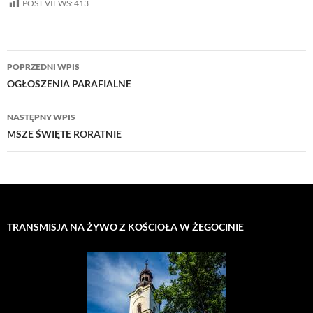
POST VIEWS:
413
Nawigacja
POPRZEDNI WPIS
wpisu
OGŁOSZENIA PARAFIALNE
NASTĘPNY WPIS
MSZE ŚWIĘTE RORATNIE
TRANSMISJA NA ŻYWO Z KOŚCIOŁA W ŻEGOCINIE