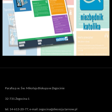
Parafia p.w. Św. Mikołaja Biskupa w Żegocinie
32-731 Żegocina 1
tel. 14-613-20-77, e-mail: zegocina@diecezja.tarnow.pl