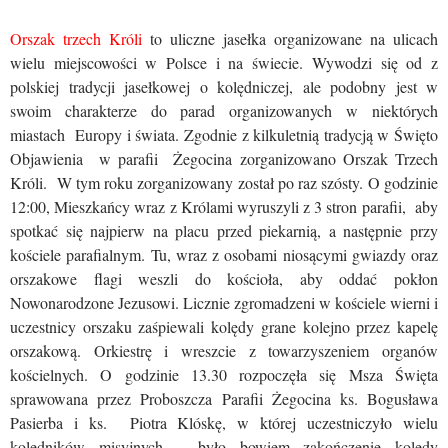
Orszak trzech Króli
to uliczne jasełka organizowane na ulicach
wielu miejscowości w Polsce i na świecie. Wywodzi się od z
polskiej tradycji jasełkowej o kolędniczej, ale podobny jest w
swoim charakterze do parad organizowanych w niektórych
miastach Europy i świata. Zgodnie z kilkuletnią tradycją w Święto
Objawienia w parafii Żegocina zorganizowano Orszak Trzech
Króli. W tym roku zorganizowany został po raz szósty. O godzinie
12:00, Mieszkańcy wraz z Królami wyruszyli z 3 stron parafii, aby
spotkać się najpierw na placu przed piekarnią, a następnie przy
kościele parafialnym. Tu, wraz z osobami niosącymi gwiazdy oraz
orszakowe flagi weszli do kościoła, aby oddać pokłon
Nowonarodzone Jezusowi. Licznie zgromadzeni w kościele wierni i
uczestnicy orszaku zaśpiewali kolędy grane kolejno przez kapelę
orszakową. Orkiestrę i wreszcie z towarzyszeniem organów
kościelnych. O godzinie 13.30 rozpoczęła się Msza Święta
sprawowana przez Proboszcza Parafii Żegocina ks. Bogusława
Pasierba i ks. Piotra Klóskę, w której uczestniczyło wielu
kolędników misyjnych – było bowiem zakończenie kolędy