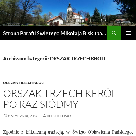
Przejdź
do
treści
Szukaj
Strona Parafii Świętego Mikołaja Biskupa w Żegocinie
MENU
GŁÓWN
Archiwum kategorii: ORSZAK TRZECH KRÓLI
ORSZAK TRZECH KRÓLI
ORSZAK TRZECH KERÓLI
PO RAZ SIÓDMY
8 STYCZNIA, 2026
ROBERT OSAK
Zgodnie z kilkuletnią tradycją, w Święto Objawienia Pańskiego,