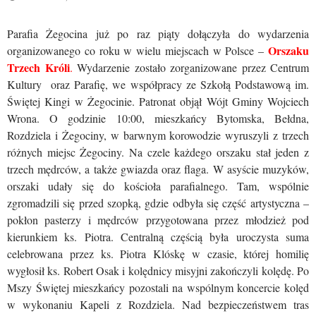
Parafia Żegocina już po raz piąty dołączyła do wydarzenia
Orszaku
organizowanego co roku w wielu miejscach w Polsce –
Trzech Króli
.
Wydarzenie zostało zorganizowane przez Centrum
Kultury oraz Parafię, we współpracy ze Szkołą Podstawową im.
Świętej Kingi w Żegocinie. Patronat objął Wójt Gminy Wojciech
Wrona. O godzinie 10:00, mieszkańcy Bytomska, Bełdna,
Rozdziela i Żegociny, w barwnym korowodzie wyruszyli z trzech
różnych miejsc Żegociny. Na czele każdego orszaku stał jeden z
trzech mędrców, a także gwiazda oraz flaga. W asyście muzyków,
orszaki udały się do kościoła parafialnego. Tam, wspólnie
zgromadzili się przed szopką, gdzie odbyła się część artystyczna –
pokłon pasterzy i mędrców przygotowana przez młodzież pod
kierunkiem ks. Piotra. Centralną częścią była uroczysta suma
celebrowana przez ks. Piotra Klóskę w czasie, której homilię
wygłosił ks. Robert Osak i kolędnicy misyjni zakończyli kolędę. Po
Mszy Świętej mieszkańcy pozostali na wspólnym koncercie kolęd
w wykonaniu Kapeli z Rozdziela. Nad bezpieczeństwem tras