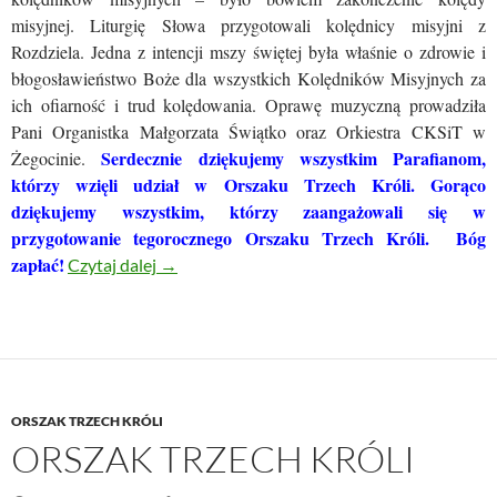
misyjnej. Liturgię Słowa przygotowali kolędnicy misyjni z
Rozdziela. Jedna z intencji mszy świętej była właśnie o zdrowie i
błogosławieństwo Boże dla wszystkich Kolędników Misyjnych za
ich ofiarność i trud kolędowania. Oprawę muzyczną prowadziła
Pani Organistka Małgorzata Świątko oraz Orkiestra CKSiT w
Serdecznie dziękujemy wszystkim Parafianom,
Żegocinie.
którzy wzięli udział w Orszaku Trzech Króli. Gorąco
dziękujemy wszystkim, którzy zaangażowali się w
przygotowanie tegorocznego Orszaku Trzech Króli. Bóg
zapłać!
ORSZAK TRZECH KRÓLI – 06.01.2025
Czytaj dalej
→
ORSZAK TRZECH KRÓLI
ORSZAK TRZECH KRÓLI