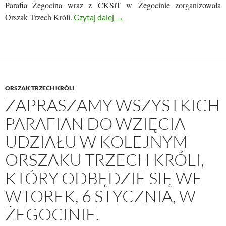
Parafia Żegocina wraz z CKSiT w Żegocinie zorganizowała
Orszak Trzech Króli.
ORSZAK TRZECH KERÓLI PO
Czytaj dalej
→
ORSZAK TRZECH KRÓLI
ZAPRASZAMY WSZYSTKICH
PARAFIAN DO WZIĘCIA
UDZIAŁU W KOLEJNYM
ORSZAKU TRZECH KRÓLI,
KTÓRY ODBĘDZIE SIĘ WE
WTOREK, 6 STYCZNIA, W
ŻEGOCINIE.