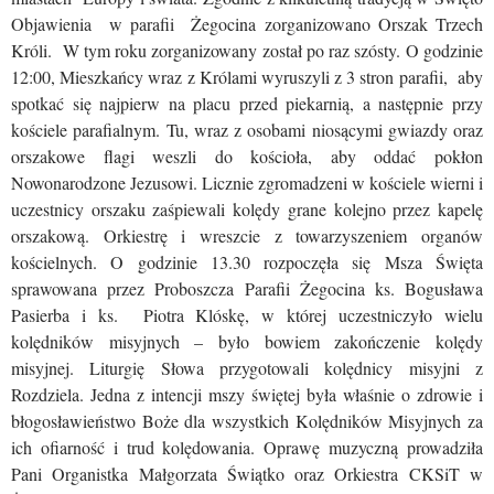
Objawienia w parafii Żegocina zorganizowano Orszak Trzech
Króli. W tym roku zorganizowany został po raz szósty. O godzinie
12:00, Mieszkańcy wraz z Królami wyruszyli z 3 stron parafii, aby
spotkać się najpierw na placu przed piekarnią, a następnie przy
kościele parafialnym. Tu, wraz z osobami niosącymi gwiazdy oraz
orszakowe flagi weszli do kościoła, aby oddać pokłon
Nowonarodzone Jezusowi. Licznie zgromadzeni w kościele wierni i
uczestnicy orszaku zaśpiewali kolędy grane kolejno przez kapelę
orszakową. Orkiestrę i wreszcie z towarzyszeniem organów
kościelnych. O godzinie 13.30 rozpoczęła się Msza Święta
sprawowana przez Proboszcza Parafii Żegocina ks. Bogusława
Pasierba i ks. Piotra Klóskę, w której uczestniczyło wielu
kolędników misyjnych – było bowiem zakończenie kolędy
misyjnej. Liturgię Słowa przygotowali kolędnicy misyjni z
Rozdziela. Jedna z intencji mszy świętej była właśnie o zdrowie i
błogosławieństwo Boże dla wszystkich Kolędników Misyjnych za
ich ofiarność i trud kolędowania. Oprawę muzyczną prowadziła
Pani Organistka Małgorzata Świątko oraz Orkiestra CKSiT w