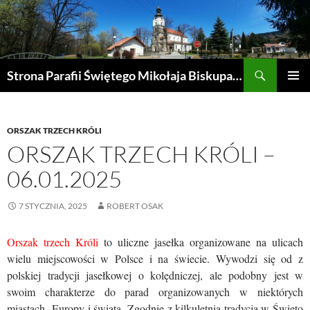
Przejdź
do
treści
Szukaj
Strona Parafii Świętego Mikołaja Biskupa w Żegocinie
MENU
GŁÓWN
ORSZAK TRZECH KRÓLI
ORSZAK TRZECH KRÓLI –
06.01.2025
7 STYCZNIA, 2025
ROBERT OSAK
Orszak trzech Króli
to uliczne jasełka organizowane na ulicach
wielu miejscowości w Polsce i na świecie. Wywodzi się od z
polskiej tradycji jasełkowej o kolędniczej, ale podobny jest w
swoim charakterze do parad organizowanych w niektórych
miastach Europy i świata. Zgodnie z kilkuletnią tradycją w Święto