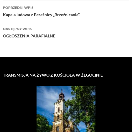
Nawigacja
POPRZEDNI WPIS
wpisu
Kapela ludowa z Brzeźnicy „Brzeźnicanie”.
NASTĘPNY WPIS
OGŁOSZENIA PARAFIALNE
TRANSMISJA NA ŻYWO Z KOŚCIOŁA W ŻEGOCINIE