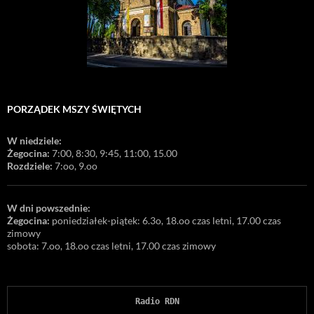
PORZĄDEK MSZY ŚWIĘTYCH
W niedziele:
Żegocina:
7:00, 8:30, 9:45, 11:00, 15.00
Rozdziele:
7:oo, 9.oo
W dni powszednie:
Żegocina:
poniedziałek-piątek: 6.3o, 18.oo czas letni, 17.00 czas
zimowy
sobota: 7.oo, 18.oo czas letni, 17.00 czas zimowy
Radio RDN